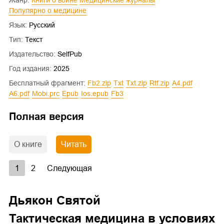
Популярно о медицине
Язык:
Русский
Тип:
Текст
Издательство:
SelfPub
Год издания:
2025
Бесплатный фрагмент:
fb2.zip
txt
txt.zip
rtf.zip
a4.pdf
a6.pdf
mobi.prc
epub
ios.epub
fb3
Полная версия
О книге
Читать
1
2
Следующая
Дьякон Святой
Тактическая медицина в условиях