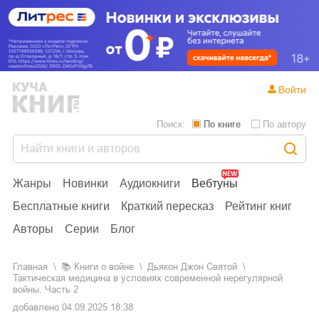
Войти
Поиск:
По книге
По автору
Жанры
Новинки
Аудиокниги
Вебтуны
Бесплатные книги
Краткий пересказ
Рейтинг книг
Авторы
Серии
Блог
Главная
📚
книги о войне
Дьякон Джон Святой
Тактическая медицина в условиях современной нерегулярной
войны. Часть 2
добавлено
04.09.2025 18:38