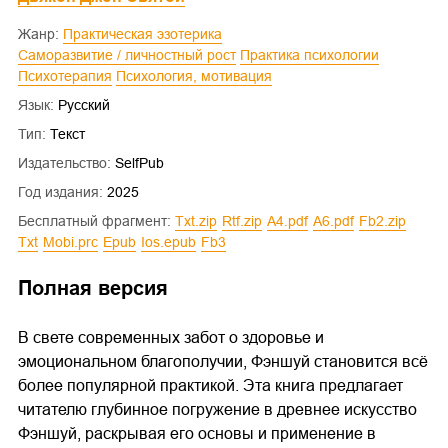
Жанр:
Практическая эзотерика
Саморазвитие / личностный рост
Практика психологии
Психотерапия
Психология, мотивация
Язык:
Русский
Тип:
Текст
Издательство:
SelfPub
Год издания:
2025
Бесплатный фрагмент:
txt.zip
rtf.zip
a4.pdf
a6.pdf
fb2.zip
txt
mobi.prc
epub
ios.epub
fb3
Полная версия
В свете современных забот о здоровье и
эмоциональном благополучии, Фэншуй становится всё
более популярной практикой. Эта книга предлагает
читателю глубинное погружение в древнее искусство
Фэншуй, раскрывая его основы и применение в