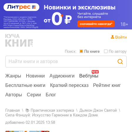
Войти
Поиск:
По книге
По автору
Жанры
Новинки
Аудиокниги
Вебтуны
Бесплатные книги
Краткий пересказ
Рейтинг книг
Авторы
Серии
Блог
Главная
📚
практическая эзотерика
Дьякон Джон Святой
Сила Фэншуй: Искусство Гармонии в Каждом Доме
добавлено
02.01.2025 13:58