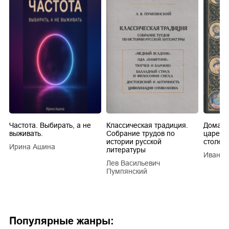
Частота. Выбирать, а не
Классическая традиция.
Домашн
выживать.
Собрание трудов по
царей в
истории русской
столети
Ирина Ашина
литературы
Иван Е
Лев Васильевич
Пумпянский
Популярные жанры: