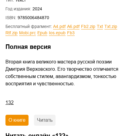
Год издания:
2024
ISBN:
9785006484870
Бесплатный фрагмент:
a4.pdf
a6.pdf
fb2.zip
txt
txt.zip
rtf.zip
mobi.prc
epub
ios.epub
fb3
Полная версия
Вторая книга великого мастера русской поэзии
Дмитрия Верховского. Его творчество отличается
собственным стилем, авангардизмом, тонкостью
восприятия и чувственностью.
132
О книге
Читать
Читать онлайн «
132
»