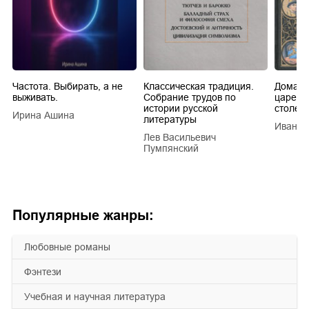
Частота. Выбирать, а не
Классическая традиция.
Домашн
выживать.
Собрание трудов по
царей в
истории русской
столети
Ирина Ашина
литературы
Иван Е
Лев Васильевич
Пумпянский
Популярные жанры:
любовные романы
фэнтези
учебная и научная литература