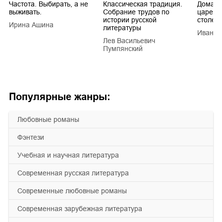
Частота. Выбирать, а не
Классическая традиция.
Домашн
выживать.
Собрание трудов по
царей в
истории русской
столети
Ирина Ашина
литературы
Иван Е
Лев Васильевич
Пумпянский
Популярные жанры:
любовные романы
фэнтези
учебная и научная литература
современная русская литература
современные любовные романы
современная зарубежная литература