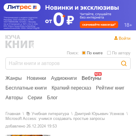
Войти
Поиск:
По книге
По автору
Жанры
Новинки
Аудиокниги
Вебтуны
Бесплатные книги
Краткий пересказ
Рейтинг книг
Авторы
Серии
Блог
Главная
📚
учебная литература
Дмитрий Юрьевич Усенков
Microsoft Access: учимся создавать простые запросы
добавлено
26.12.2024 19:53