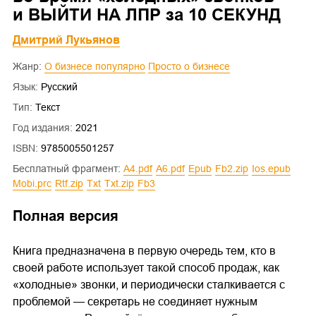
и ВЫЙТИ НА ЛПР за 10 СЕКУНД
Дмитрий Лукьянов
Жанр:
О бизнесе популярно
Просто о бизнесе
Язык:
Русский
Тип:
Текст
Год издания:
2021
ISBN:
9785005501257
Бесплатный фрагмент:
a4.pdf
a6.pdf
epub
fb2.zip
ios.epub
mobi.prc
rtf.zip
txt
txt.zip
fb3
Полная версия
Книга предназначена в первую очередь тем, кто в
своей работе использует такой способ продаж, как
«холодные» звонки, и периодически сталкивается с
проблемой — секретарь не соединяет нужным