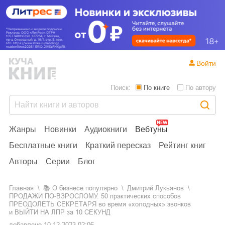
Войти
Поиск:
По книге
По автору
Жанры
Новинки
Аудиокниги
Вебтуны
Бесплатные книги
Краткий пересказ
Рейтинг книг
Авторы
Серии
Блог
Главная
📚
о бизнесе популярно
Дмитрий Лукьянов
ПРОДАЖИ ПО-ВЗРОСЛОМУ. 50 практических способов
ПРЕОДОЛЕТЬ СЕКРЕТАРЯ во время «холодных» звонков
и ВЫЙТИ НА ЛПР за 10 СЕКУНД
добавлено
10.12.2023 02:06