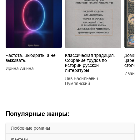
Частота. Выбирать, а не
Классическая традиция.
Домашн
выживать.
Собрание трудов по
царей в
истории русской
столети
Ирина Ашина
литературы
Иван Е
Лев Васильевич
Пумпянский
Популярные жанры:
любовные романы
фэнтези