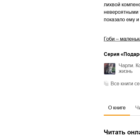
лихвой компенс
невероятными у
показало ему и
Гоби – маленьк
Cерия «
Подаро
Чарли. К
жизнь
Все книги с
О книге
Ч
Читать онл