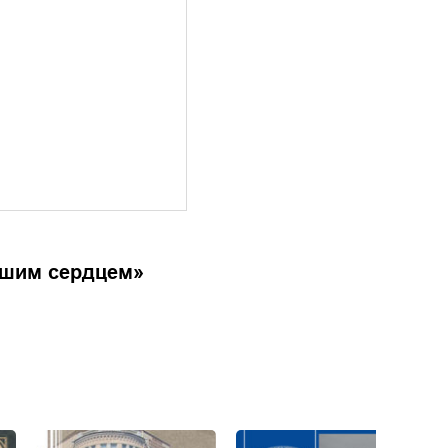
ьшим сердцем
»