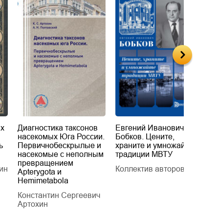
их
Диагностика таксонов
Евгений Иванович
«
насекомых Юга России.
Бобков. Цените,
д
ь
Первичнобескрылые и
храните и умножайте
Л
насекомые с неполным
традиции МВТУ
П
превращением
ин
Коллектив авторов
Л
Apterygota и
Hemimetabola
Константин Сергеевич
Артохин