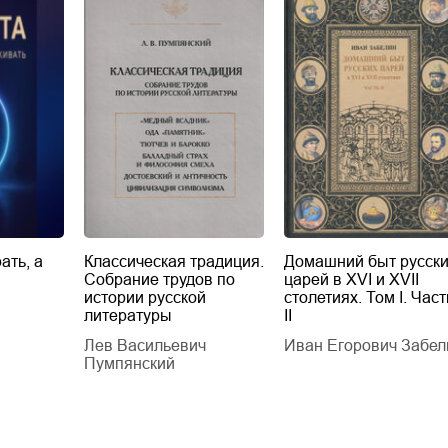
ать, а
Классическая традиция.
Домашний быт русск
Собрание трудов по
царей в XVI и XVII
истории русской
столетиях. Том I. Част
литературы
II
Лев Васильевич
Иван Егорович Забел
Пумпянский