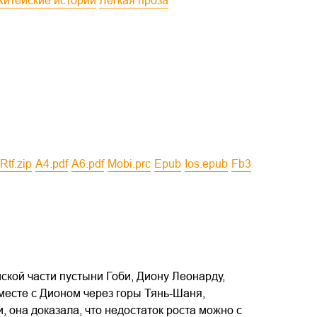
Житейские истории
Легкая проза
rtf.zip
a4.pdf
a6.pdf
mobi.prc
epub
ios.epub
fb3
кой части пустыни Гоби, Диону Леонарду,
есте с Дионом через горы Тянь-Шаня,
 она доказала, что недостаток роста можно с