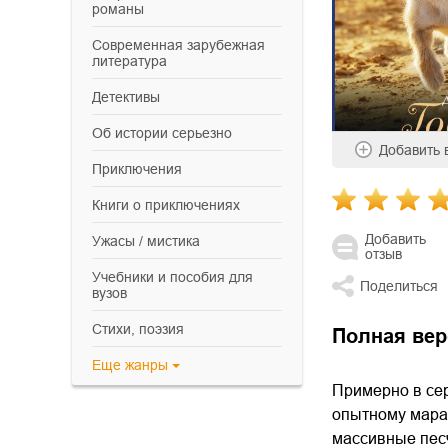
романы
современная зарубежная
литература
детективы
об истории серьезно
Добавить
приключения
книги о приключениях
Добавить
ужасы / мистика
отзыв
учебники и пособия для
Поделиться
вузов
cтихи, поэзия
Полная вер
Еще
жанры
Примерно в сер
опытному мара
массивные песч