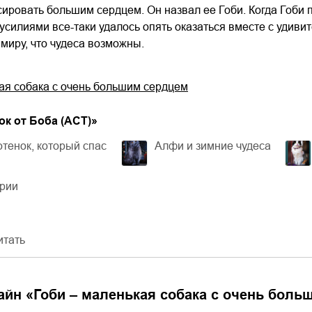
ировать большим сердцем. Он назвал ее Гоби. Когда Гоби 
силиями все-таки удалось опять оказаться вместе с удиви
 миру, что чудеса возможны.
ая собака с очень большим сердцем
к от Боба (АСТ)
»
отенок, который спас
Алфи и зимние чудеса
ерии
итать
айн «
Гоби – маленькая собака с очень боль