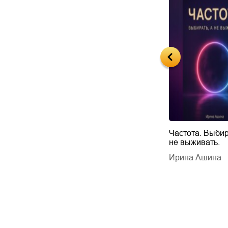
Будущий автор
Частота. Выбир
не выживать.
дарчук Паули
Литрес Самиздат
дарчук Паули
Ирина Ашина