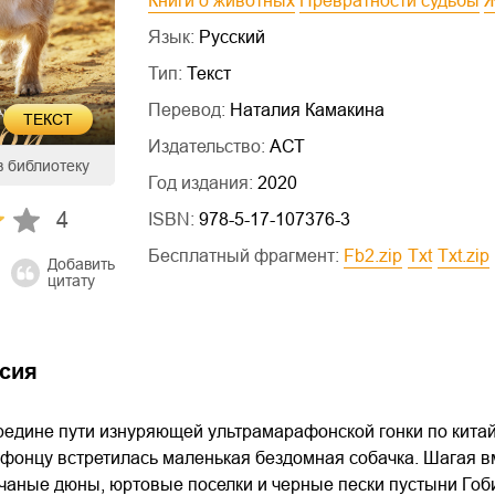
Книги о животных
Превратности судьбы
Язык:
Русский
Тип:
Текст
Перевод:
Наталия Камакина
ТЕКСТ
Издательство:
АСТ
в библиотеку
Год издания:
2020
4
ISBN:
978-5-17-107376-3
Бесплатный фрагмент:
fb2.zip
txt
txt.zip
Добавить
цитату
сия
едине пути изнуряющей ультрамарафонской гонки по китайс
фонцу встретилась маленькая бездомная собачка. Шагая вм
аные дюны, юртовые поселки и черные пески пустыни Гоби,