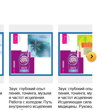
Звук: глубокий опыт
Звук: глубокий опыт
З
ки
пения, тонинга, музыки
пения, тонинга, музыки
п
и частот исцеления.
и частот исцеления.
и
Работа с холодом. Путь
Исцеляющая сила без
И
внутреннего исцеления
медицины. Руководство
э