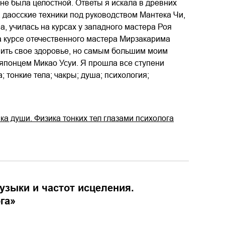
 не была целостной. Ответы я искала в древних
 даосские техники под руководством Мантека Чи,
, училась на курсах у западного мастера Роя
а курсе отечественного мастера Мирзакарима
вить свое здоровье, но самым большим моим
 японцем Микао Усуи. Я прошла все ступени
 тонкие тела; чакры; душа; психология;
ыка души. Физика тонких тел глазами психолога
музыки и частот исцеления.
га
»