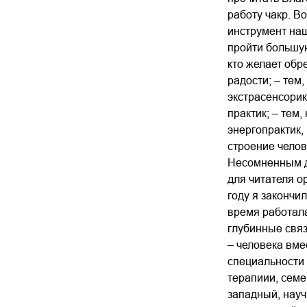
работу чакр. В
инструмент наш
пройти большую
кто желает обр
радости; – тем
экстрасенсорик
практик; – тем
энергопрактик,
строение челов
Несомненным до
для читателя о
году я закончи
время работала
глубинные связ
– человека вме
специальности 
терапиии, семе
западный, науч