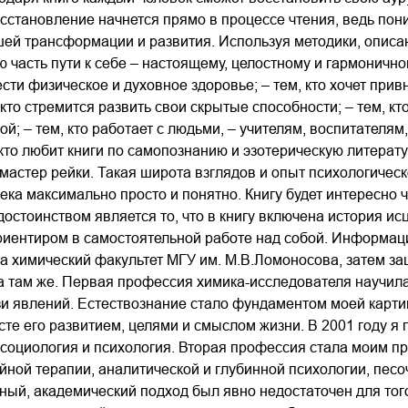
осстановление начнется прямо в процессе чтения, ведь пон
ей трансформации и развития. Используя методики, описа
 часть пути к себе – настоящему, целостному и гармоничному
ести физическое и духовное здоровье; – тем, кто хочет при
, кто стремится развить свои скрытые способности; – тем, 
ой; – тем, кто работает с людьми, – учителям, воспитателя
, кто любит книги по самопознанию и эзотерическую литерату
 мастер рейки. Такая широта взглядов и опыт психологичес
ека максимально просто и понятно. Книгу будет интересно чи
стоинством является то, что в книгу включена история ис
риентиром в самостоятельной работе над собой. Информаци
ла химический факультет МГУ им. М.В.Ломоносова, затем з
 там же. Первая профессия химика-исследователя научила 
и явлений. Естествознание стало фундаментом моей картин
сте его развитием, целями и смыслом жизни. В 2001 году 
социология и психология. Вторая профессия стала моим пр
йной терапии, аналитической и глубинной психологии, пес
ный, академический подход был явно недостаточен для того