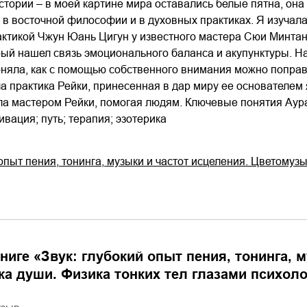
стории – в моей картине мира оставались белые пятна, она
 в восточной философии и в духовных практиках. Я изучала
ктикой Чжун Юань Цигун у известного мастера Сюи Минтана
ый нашел связь эмоционального баланса и акупунктуры. Н
оняла, как с помощью собственного внимания можно попра
а практика Рейки, принесенная в дар миру ее основателем
ла мастером Рейки, помогая людям. Ключевые понятия Аура;
ивация; путь; терапия; эзотерика
 опыт пения, тонинга, музыки и частот исцеления. Цветомуз
ниге «
Звук: глубокий опыт пения, тонинга, 
а души. Физика тонких тел глазами психоло