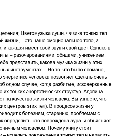
сцеления; Цветомузыка души. Физика тонких тел
й жизни, – это наше эмоциональное тело, а
, и каждая имеет свой звук и свой цвет. Однако в
биты – разочарованиями, обидами, унижением,
бе представить, какова музыка жизни у этих
нных инструментах… Но то, что было сломано,
б энергетике человека позволяет сделать очень
и об одном случае, когда разбитые, исковерканные,
их тонких энергетических структур. Аделина
ет на качество жизни человека. Вы узнаете, что
ких центров этих тел). В процессе жизни у
риводит к болезням, старению, проблемам с
 определить, что повреждена аура, и объясняет,
моничным человеком. Почему книгу стоит
 – исцелить повреждения тонких тел и наладить