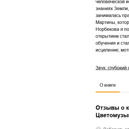
человеческой и
знаниях Земли,
занималась пра
Мартины, котор
Норбекова я п
открытием стал
обучения и ста
исцеление; мот
Звук: глубокий
О книге
Отзывы о к
Цветомузык