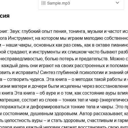
Sample.mp3
01.mp3
25:10
сия
02.mp3
20:50
ниг: Звук: глубокий опыт пения, тонинга, музыки и частот и
03.mp3
14:00
ога Инструмент, на котором мы играем мелодию собственно
– наши чакры, основных как раз семь, как в октаве пианино
ой страдают, и инструменты их слишком часто бывают раз
несправедливостью, болью потерь и предательств. Можно се
 каждый день они играют на своих расстроенных и полома
вить и исправить! Синтез глубинной психологии и знаний о
а – сотворить чудеса. Эта книга – о методах такой работы 
зни матери и дочери были исцелены через восстановление 
книга Эта книга – об ауре и о том, как состояние ауры влия
атрешке, состоит из слоев – тонких тел и чакр (энергетичес
 поражаться и деформироваться тонкие тела и чакры. Это п
состоянием, душевным здоровьем. Автор рассказывает, как
ть целостность ауры – и стать здоровым, счастливым и гар
одаря книге каждый человек сможет восстановить свою ауру