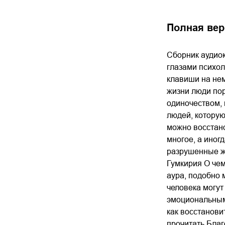
Полная вер
Сборник аудиок
глазами психол
клавиши на нем 
жизни люди пор
одиночеством, 
людей, которую
можно восстано
многое, а иногд
разрушенные жи
Гумкирия О чем 
аура, подобно м
человека могут
эмоциональным 
как восстанови
прочитать Благ