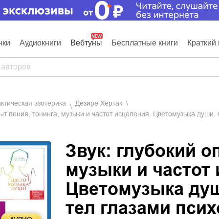
нки
Аудиокниги
Вебтуны
Бесплатные книги
Краткий 
актическая эзотерика
Дезире Хёртак
пыт пения, тонинга, музыки и частот исцеления. Цветомузыка души. 
Звук: глубокий о
музыки и частот 
Цветомузыка душ
тел глазами псих