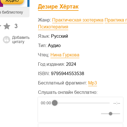
АУДИО
Дезире Хёртак
в библиотеку
Жанр:
Практическая эзотерика
Практика
3
Психотерапия
Язык:
Русский
Добавить
цитату
Тип:
Аудио
Чтец:
Нина Гуркова
Год издания:
2024
ISBN:
9795944553538
Бесплатный фрагмент:
mp3
Слушать онлайн бесплатно:
00:00
--:--