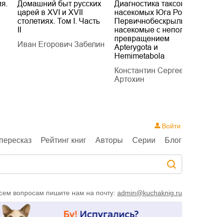
я.
Домашний быт русских
Диагностика таксонов
Е
царей в XVI и XVII
насекомых Юга России.
Б
столетиях. Том I. Часть
Первичнобескрылые и
х
II
насекомые с неполным
т
превращением
Иван Егорович Забелин
К
Apterygota и
Hemimetabola
Константин Сергеевич
Артохин
Войти
пересказ
Рейтинг книг
Авторы
Серии
Блог
сем вопросам пишите нам на почту:
admin@kuchaknig.ru