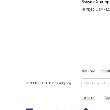
и – ожившая
Очередь
Будущий автор
Ирина Одарчук Паули
Литрес Самизд
еньевич
Ирина Одарчук Паули
Жанры
Нови
© 2008 - 2026 kuchaknig.org
Litres.ru
Ста