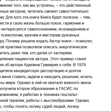
имание того, как мы устроены, – это действенный
нные автором, читатель сможет самостоятельно
. Для кого эта книга Книга будет полезна: – тем,
внести в свою жизнь больше покоя, гармонии и
кто интересуется самопознанием, ясновидением и
м, психологам, врачам и мастерам духовных
ру. Почему решили издать Автор книги – психолог,
кой практики позволили описать энергетическое
тать даже тем, кто далек от эзотерики.
целения пациентов автора. Этот пример станет
я об авторе Аделина Гумкирия о себе: В 1979
ащитила кандидатскую диссертацию и долгое
меня ставить задачи и находить решения, искать
ы мира. Однако в ней не хватало важного звена
я получила второе образование в ГАСИС по
изванием, я работаю в техниках гештальт-
очной терапии, работы с мыслеобразами. Однако
, чтобы понять логику судеб людей, логику