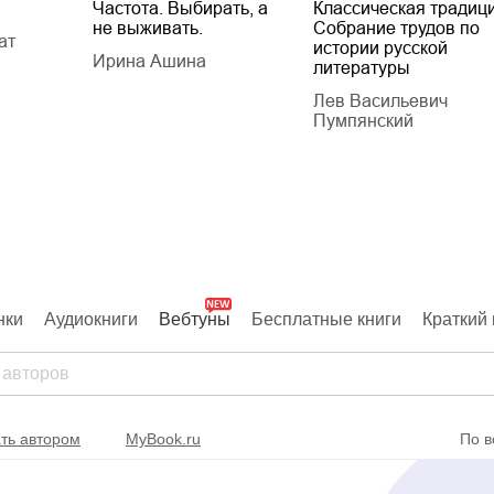
Частота. Выбирать, а
Классическая традици
не выживать.
Собрание трудов по
ат
истории русской
Ирина Ашина
литературы
Лев Васильевич
Пумпянский
нки
Аудиокниги
Вебтуны
Бесплатные книги
Краткий 
ть автором
MyBook.ru
По в