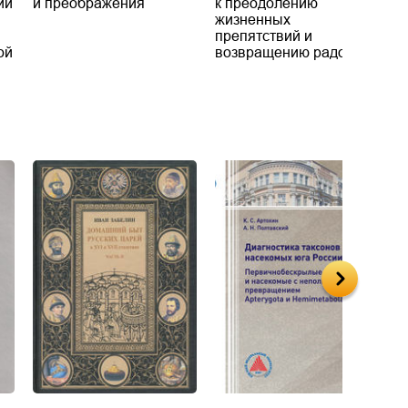
ии
и преображения
к преодолению
–
жизненных
п
препятствий и
г
ой
возвращению радости