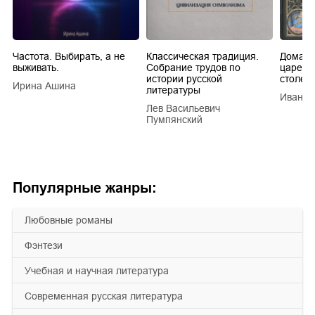
Частота. Выбирать, а не
Классическая традиция.
Домашн
выживать.
Собрание трудов по
царей в
истории русской
столети
Ирина Ашина
литературы
Иван Е
Лев Васильевич
Пумпянский
Популярные жанры:
любовные романы
фэнтези
учебная и научная литература
современная русская литература