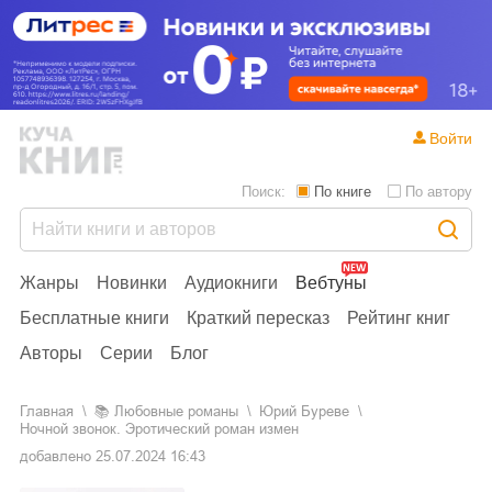
Войти
Поиск:
По книге
По автору
Жанры
Новинки
Аудиокниги
Вебтуны
Бесплатные книги
Краткий пересказ
Рейтинг книг
Авторы
Серии
Блог
Главная
📚
любовные романы
Юрий Буреве
Ночной звонок. Эротический роман измен
добавлено
25.07.2024 16:43