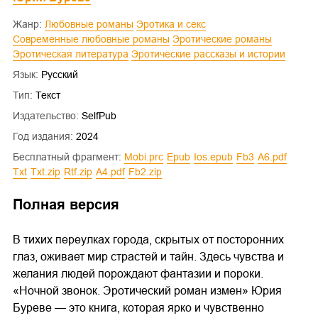
Жанр:
Любовные романы
Эротика и секс
Современные любовные романы
Эротические романы
Эротическая литература
Эротические рассказы и истории
Язык:
Русский
Тип:
Текст
Издательство:
SelfPub
Год издания:
2024
Бесплатный фрагмент:
mobi.prc
epub
ios.epub
fb3
a6.pdf
txt
txt.zip
rtf.zip
a4.pdf
fb2.zip
Полная версия
В тихих переулках города, скрытых от посторонних
глаз, оживает мир страстей и тайн. Здесь чувства и
желания людей порождают фантазии и пороки.
«Ночной звонок. Эротический роман измен» Юрия
Буреве — это книга, которая ярко и чувственно