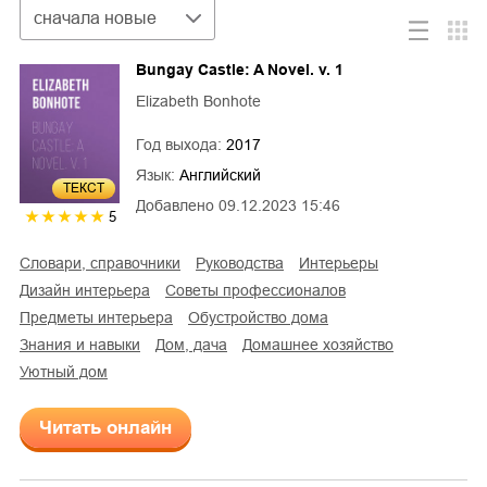
Сортировка
сначала новые
Bungay Castle: A Novel. v. 1
Elizabeth Bonhote
Год выхода:
2017
Язык:
Английский
ТЕКСТ
Добавлено
09.12.2023 15:46
5
словари, справочники
руководства
интерьеры
дизайн интерьера
советы профессионалов
предметы интерьера
обустройство дома
знания и навыки
дом, дача
домашнее хозяйство
уютный дом
Читать онлайн