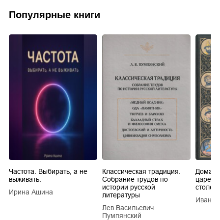
Популярные книги
Частота. Выбирать, а не
Классическая традиция.
Домашн
выживать.
Собрание трудов по
царей в
истории русской
столети
Ирина Ашина
литературы
Иван Е
Лев Васильевич
Пумпянский