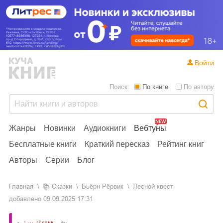
Войти
Поиск:
По книге
По автору
Жанры
Новинки
Аудиокниги
Вебтуны
Бесплатные книги
Краткий пересказ
Рейтинг книг
Авторы
Серии
Блог
Главная
📚
сказки
Бьёрн Рёрвик
Лесной квест
добавлено
09.09.2025 17:31