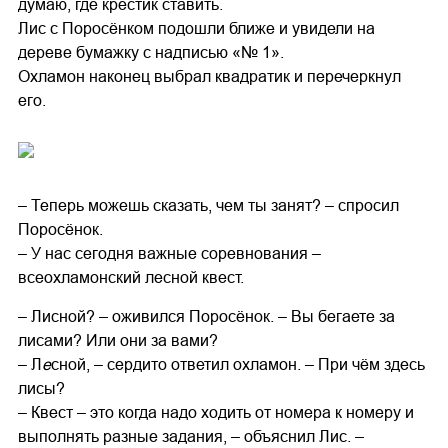
думаю, где крестик ставить.
Лис с Поросёнком подошли ближе и увидели на
дереве бумажку с надписью «№ 1».
Охламон наконец выбрал квадратик и перечеркнул
его.
– Теперь можешь сказать, чем ты занят? – спросил
Поросёнок.
– У нас сегодня важные соревнования –
всеохламонский лесной квест.
– Лисной? – оживился Поросёнок. – Вы бегаете за
лисами? Или они за вами?
– Л
е
сной, – сердито ответил охламон. – При чём здесь
лисы?
– Квест – это когда надо ходить от номера к номеру и
выполнять разные задания, – объяснил Лис. –