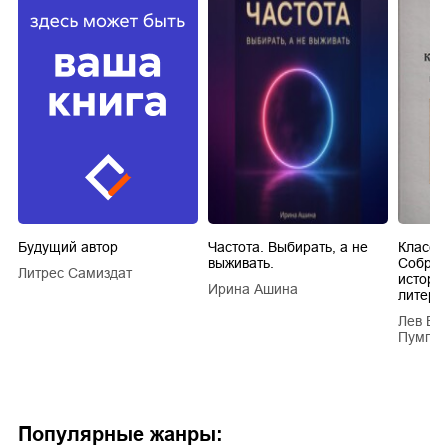
Будущий автор
Частота. Выбирать, а не
Класси
выживать.
Собран
Литрес Самиздат
истори
Ирина Ашина
литера
Лев Ва
Пумпян
Популярные жанры: