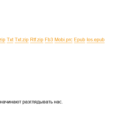
zip
txt
txt.zip
rtf.zip
fb3
mobi.prc
epub
ios.epub
 начинают разглядывать нас.