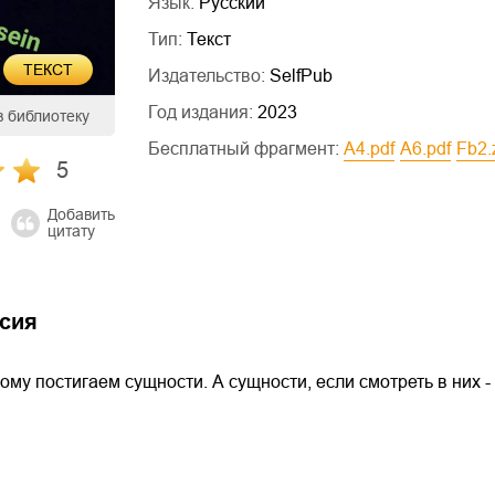
Язык:
Русский
Тип:
Текст
ТЕКСТ
Издательство:
SelfPub
Год издания:
2023
в библиотеку
Бесплатный фрагмент:
a4.pdf
a6.pdf
fb2.
5
Добавить
цитату
сия
ому постигаем сущности. А сущности, если смотреть в них -