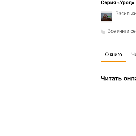
Cерия «
Урод
»
Васильк
Все книги с
О книге
Ч
Читать онл