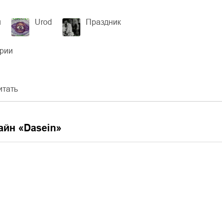
и
Urod
Праздник
ерии
итать
айн «
Dasein
»