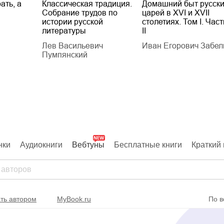
ать, а
Классическая традиция.
Домашний быт русск
Собрание трудов по
царей в XVI и XVII
истории русской
столетиях. Том I. Част
литературы
II
Лев Васильевич
Иван Егорович Забел
Пумпянский
нки
Аудиокниги
Вебтуны
Бесплатные книги
Краткий 
ть автором
MyBook.ru
По в