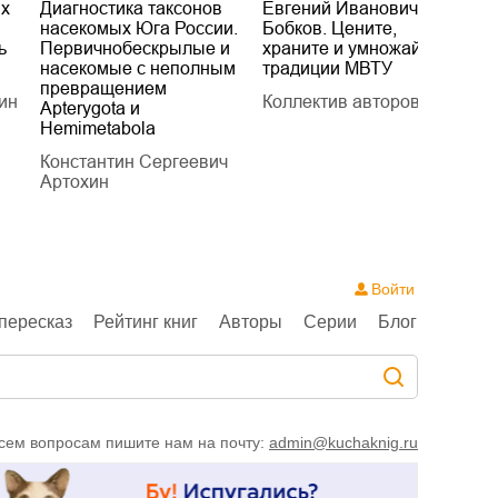
их
Диагностика таксонов
Евгений Иванович
«
насекомых Юга России.
Бобков. Цените,
д
ь
Первичнобескрылые и
храните и умножайте
Л
насекомые с неполным
традиции МВТУ
П
превращением
ин
Коллектив авторов
Л
Apterygota и
Hemimetabola
Константин Сергеевич
Артохин
Войти
пересказ
Рейтинг книг
Авторы
Серии
Блог
сем вопросам пишите нам на почту:
admin@kuchaknig.ru