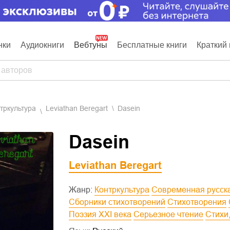
нки
Аудиокниги
Вебтуны
Бесплатные книги
Краткий 
нтркультура
Leviathan Beregart
Dasein
Dasein
Leviathan Beregart
Жанр:
Контркультура
Современная русск
Сборники стихотворений
Стихотворения
Поэзия XXI века
Серьезное чтение
Cтихи