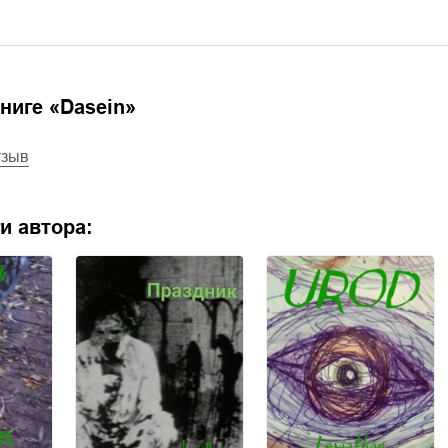
ниге «
Dasein
»
тзыв
и автора: