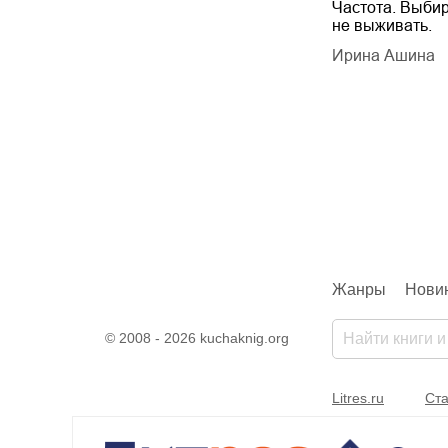
Будущий автор
Частота. Выбир
не выживать.
дарчук Паули
Литрес Самиздат
дарчук Паули
Ирина Ашина
Жанры
Нови
© 2008 - 2026 kuchaknig.org
Litres.ru
Ста