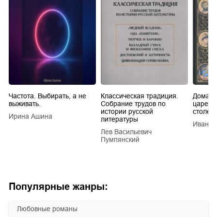
Частота. Выбирать, а не
Классическая традиция.
Домашн
выживать.
Собрание трудов по
царей в
истории русской
столети
Ирина Ашина
литературы
Иван Е
Лев Васильевич
Пумпянский
Популярные жанры:
любовные романы