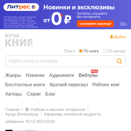
Войти
Поиск:
По книге
По автору
Жанры
Новинки
Аудиокниги
Вебтуны
Бесплатные книги
Краткий пересказ
Рейтинг книг
Авторы
Серии
Блог
Главная
📚
учебная и научная литература
Артур Шопенгауэр
Афоризмы житейской мудрости
добавлено
10.12.2023 03:04