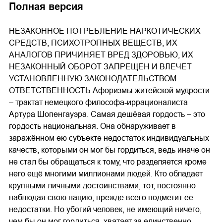
Полная версия
02.mp3
20:50
НЕЗАКОННОЕ ПОТРЕБЛЕНИЕ НАРКОТИЧЕСКИХ
03.mp3
14:00
СРЕДСТВ, ПСИХОТРОПНЫХ ВЕЩЕСТВ, ИХ
АНАЛОГОВ ПРИЧИНЯЕТ ВРЕД ЗДОРОВЬЮ, ИХ
НЕЗАКОННЫЙ ОБОРОТ ЗАПРЕЩЕН И ВЛЕЧЕТ
УСТАНОВЛЕННУЮ ЗАКОНОДАТЕЛЬСТВОМ
ОТВЕТСТВЕННОСТЬ Афоризмы житейской мудрости
– трактат немецкого философа-иррационалиста
Артура Шопенгауэра. Самая дешёвая гордость – это
гордость национальная. Она обнаруживает в
заражённом ею субъекте недостаток индивидуальных
качеств, которыми он мог бы гордиться, ведь иначе он
не стал бы обращаться к тому, что разделяется кроме
него ещё многими миллионами людей. Кто обладает
крупными личными достоинствами, тот, постоянно
наблюдая свою нацию, прежде всего подметит её
недостатки. Но убогий человек, не имеющий ничего,
чем бы он мог гордиться, хватает за единственно