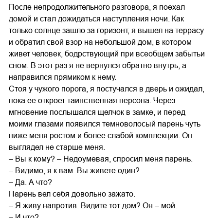
После непродолжительного разговора, я поехал
домой и стал дожидаться наступления ночи. Как
только солнце зашло за горизонт, я вышел на террасу
и обратил свой взор на небольшой дом, в котором
живет человек, бодрствующий при всеобщем забытьи
сном. В этот раз я не вернулся обратно внутрь, а
направился прямиком к нему.
Стоя у чужого порога, я постучался в дверь и ожидал,
пока ее откроет таинственная персона. Через
мгновение послышался щелчок в замке, и перед
моими глазами появился темноволосый парень чуть
ниже меня ростом и более слабой комплекции. Он
выглядел не старше меня.
– Вы к кому? – Недоумевая, спросил меня парень.
– Видимо, я к вам. Вы живете один?
– Да. А что?
Парень вел себя довольно зажато.
– Я живу напротив. Видите тот дом? Он – мой.
– И что?