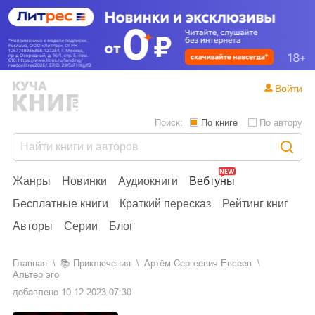
Войти
Поиск:
По книге
По автору
Жанры
Новинки
Аудиокниги
Вебтуны
Бесплатные книги
Краткий пересказ
Рейтинг книг
Авторы
Серии
Блог
Главная
📚
приключения
Артём Сергеевич Евсеев
Альтер эго
добавлено
10.12.2023 07:30