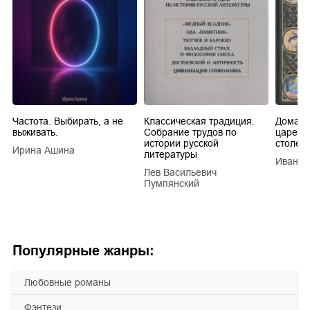
Частота. Выбирать, а не
Классическая традиция.
Домашн
выживать.
Собрание трудов по
царей в
истории русской
столети
Ирина Ашина
литературы
Иван Е
Лев Васильевич
Пумпянский
Популярные жанры:
любовные романы
фэнтези