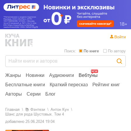
Войти
Поиск:
По книге
По автору
Жанры
Новинки
Аудиокниги
Вебтуны
Бесплатные книги
Краткий пересказ
Рейтинг книг
Авторы
Серии
Блог
Главная
📚
фэнтези
Антон Кун
Шанс для рода Шустовых. Том 4
добавлено
25.06.2024 19:04