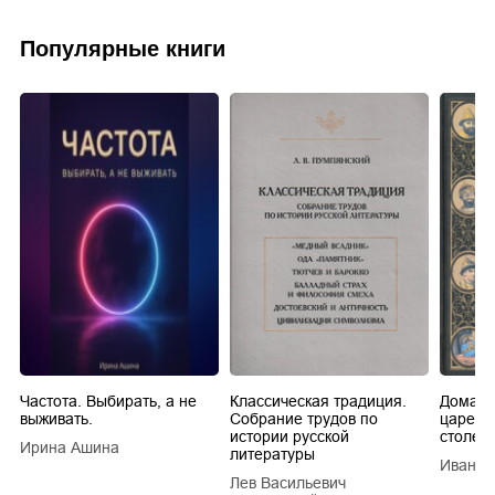
Популярные книги
Частота. Выбирать, а не
Классическая традиция.
Домашн
выживать.
Собрание трудов по
царей в
истории русской
столети
Ирина Ашина
литературы
Иван Е
Лев Васильевич