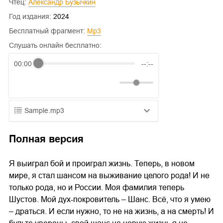
Чтец:
Александр Бузычкин
Год издания:
2024
Бесплатный фрагмент:
mp3
Слушать онлайн бесплатно:
00:00
--:--
Sample.mp3
01.mp3
25:10
Полная версия
02.mp3
20:50
Я выиграл бой и проиграл жизнь. Теперь, в новом
03.mp3
14:00
мире, я стал шансом на выживание целого рода! И не
только рода, но и России. Моя фамилия теперь
Шустов. Мой дух-покровитель – Шанс. Всё, что я умею
– драться. И если нужно, то не на жизнь, а на смерть! И