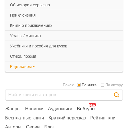
об истории серьезно
приключения
книги о приключениях
ужасы / мистика
учебники и пособия для вузов
cтихи, поэзия
Еще
жанры
Поиск:
По книге
По автору
Жанры
Новинки
Аудиокниги
Вебтуны
Бесплатные книги
Краткий пересказ
Рейтинг книг
Авторы
Серии
Блог