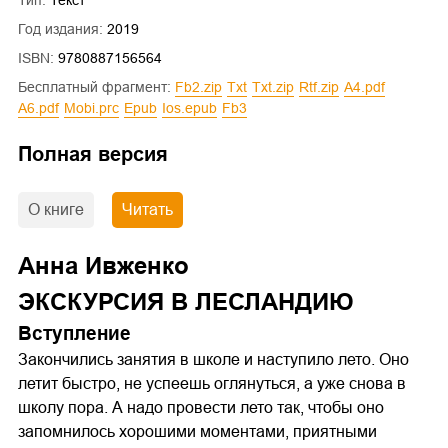
Год издания:
2019
ISBN:
9780887156564
Бесплатный фрагмент:
fb2.zip
txt
txt.zip
rtf.zip
a4.pdf
a6.pdf
mobi.prc
epub
ios.epub
fb3
Полная версия
О книге
Читать
Анна Ивженко
ЭКСКУРСИЯ В ЛЕСЛАНДИЮ
Вступление
Закончились занятия в школе и наступило лето. Оно
летит быстро, не успеешь оглянуться, а уже снова в
школу пора. А надо провести лето так, чтобы оно
запомнилось хорошими моментами, приятными