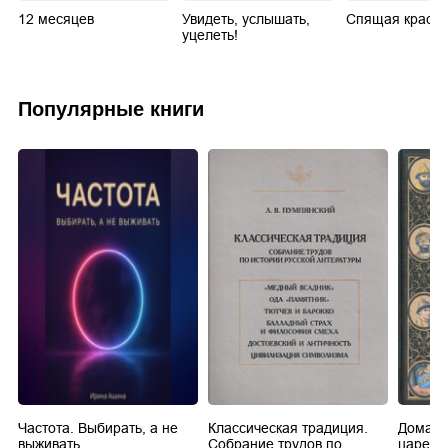
12 месяцев
Увидеть, услышать,
Спящая краса
уцелеть!
Популярные книги
Частота. Выбирать, а не
Классическая традиция.
Домашн
выживать.
Собрание трудов по
царей в