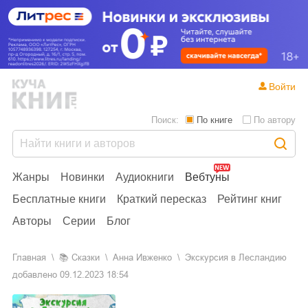
Войти
Поиск:
По книге
По автору
Жанры
Новинки
Аудиокниги
Вебтуны
Бесплатные книги
Краткий пересказ
Рейтинг книг
Авторы
Серии
Блог
Главная
📚
сказки
Анна Ивженко
Экскурсия в Лесландию
добавлено
09.12.2023 18:54