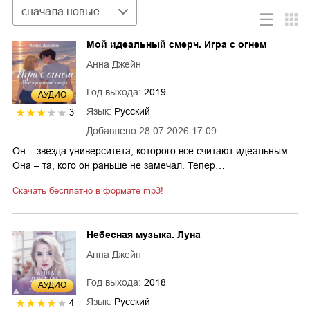
Сортировка
сначала новые
Мой идеальный смерч. Игра с огнем
Анна Джейн
Год выхода:
2019
AУДИО
Язык:
Русский
3
Добавлено
28.07.2026 17:09
Он – звезда университета, которого все считают идеальным.
Она – та, кого он раньше не замечал. Тепер…
Скачать бесплатно в формате mp3!
Небесная музыка. Луна
Анна Джейн
Год выхода:
2018
AУДИО
Язык:
Русский
4