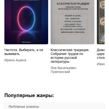
Частота. Выбирать, а не
Классическая традиция.
Домашн
выживать.
Собрание трудов по
царей в
истории русской
столети
Ирина Ашина
литературы
Иван Е
Лев Васильевич
Пумпянский
Популярные жанры:
любовные романы