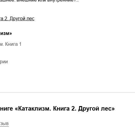
а 2. Другой лес
лизм
»
м. Книга 1
ерии
ниге «
Катаклизм. Книга 2. Другой лес
»
тзыв