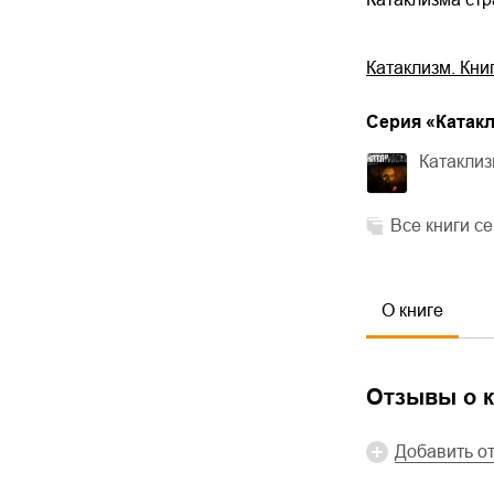
Катаклизм. Книг
Cерия «
Катак
Катаклиз
Все книги с
О книге
Отзывы о к
Добавить о