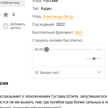
Язык:
Русский
в библиотеку
Тип:
Аудио
4
Чтец:
Александр Авгур
Добавить
Год издания:
2022
цитату
Бесплатный фрагмент:
mp3
Слушать онлайн бесплатно:
00:00
--:--
Sample.mp3
01.mp3
25:10
сия
02.mp3
20:50
ассказывает о злоключениях Густава Штиля, запутавшегося 
03.mp3
14:00
стся ли им выжить там, где погибли куда более сильные и
ашнее: внешние или внутренние?..