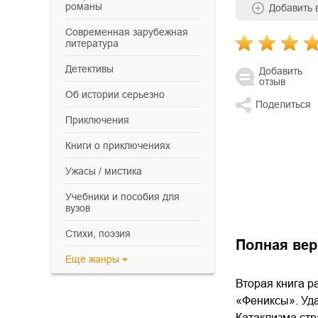
романы
Добавить
современная зарубежная
литература
детективы
Добавить
отзыв
об истории серьезно
Поделиться
приключения
книги о приключениях
ужасы / мистика
учебники и пособия для
вузов
cтихи, поэзия
Полная вер
Еще
жанры
Вторая книга р
«Фениксы». Уда
Катаклизма стр