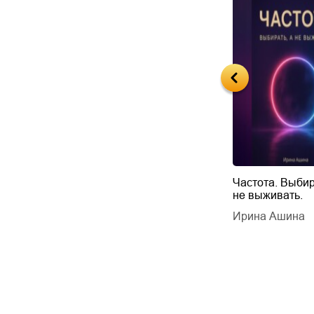
Будущий автор
Частота. Выбир
не выживать.
дарчук Паули
Литрес Самиздат
дарчук Паули
Ирина Ашина