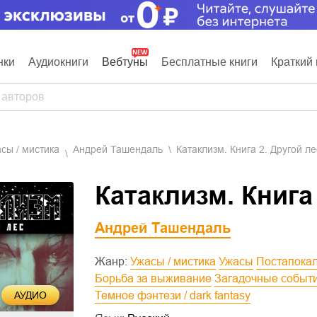
нки
Аудиокниги
Вебтуны
Бесплатные книги
Краткий 
асы / мистика
Андрей Ташендаль
Катаклизм. Книга 2. Другой ле
Катаклизм. Книга
Андрей Ташендаль
Жанр:
Ужасы / мистика
Ужасы
Постапока
Борьба за выживание
Загадочные событ
АУДИО
Темное фэнтези / dark fantasy