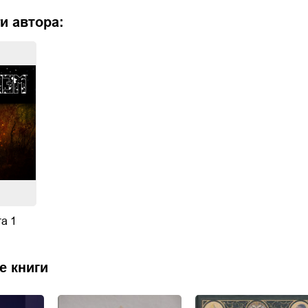
и автора:
га 1
е книги