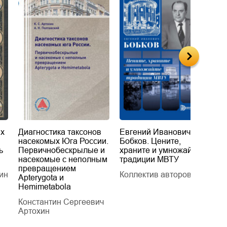
их
Диагностика таксонов
Евгений Иванович
«
насекомых Юга России.
Бобков. Цените,
д
ь
Первичнобескрылые и
храните и умножайте
Л
насекомые с неполным
традиции МВТУ
П
превращением
ин
Коллектив авторов
Л
Apterygota и
Hemimetabola
Константин Сергеевич
Артохин