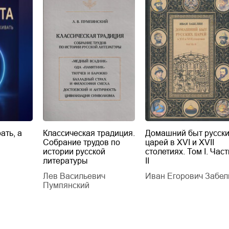
ать, а
Классическая традиция.
Домашний быт русск
Собрание трудов по
царей в XVI и XVII
истории русской
столетиях. Том I. Част
литературы
II
Лев Васильевич
Иван Егорович Забел
Пумпянский