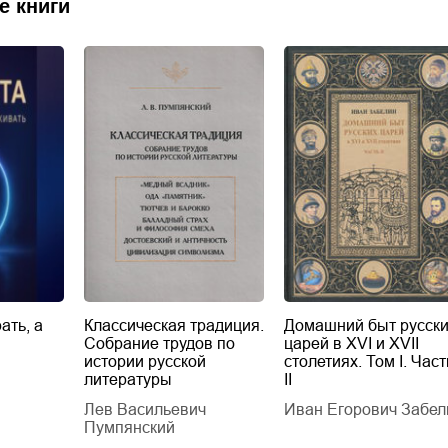
е книги
ать, а
Классическая традиция.
Домашний быт русск
Собрание трудов по
царей в XVI и XVII
истории русской
столетиях. Том I. Част
литературы
II
Лев Васильевич
Иван Егорович Забел
Пумпянский