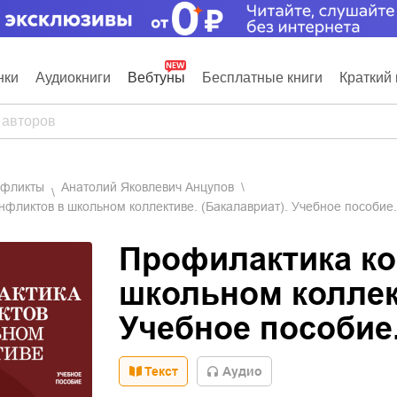
нки
Аудиокниги
Вебтуны
Бесплатные книги
Краткий 
нфликты
Анатолий Яковлевич Анцупов
фликтов в школьном коллективе. (Бакалавриат). Учебное пособие.
Профилактика ко
школьном коллект
Учебное пособие
Текст
Aудио