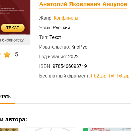
Анатолий Яковлевич Анцупов
Жанр:
Конфликты
Язык:
Русский
ТЕКСТ
Тип:
Текст
в библиотеку
Издательство:
КноРус
5
Год издания:
2022
ISBN:
9785406093719
Бесплатный фрагмент:
fb2.zip
txt
txt.zip
итать
и автора: