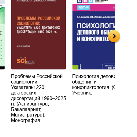
Проблемы Российской
Психология делового
П
социологии:
общения и
о
Указатель1220
конфликтология. (СПО).
к
докторских
Учебник.
У
диссертаций 1990–2025
гг. (Аспирантура,
Бакалавриат,
Магистратура).
Монография.