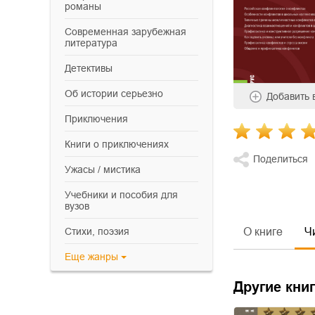
романы
современная зарубежная
литература
детективы
об истории серьезно
Добавить
приключения
книги о приключениях
Поделиться
ужасы / мистика
учебники и пособия для
вузов
cтихи, поэзия
О книге
Ч
Еще
жанры
Другие книг