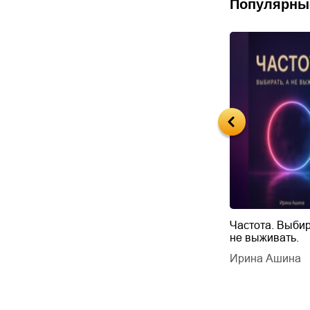
Популярны
Будущий автор
Частота. Выбир
не выживать.
дарчук Паули
Литрес Самиздат
дарчук Паули
Ирина Ашина