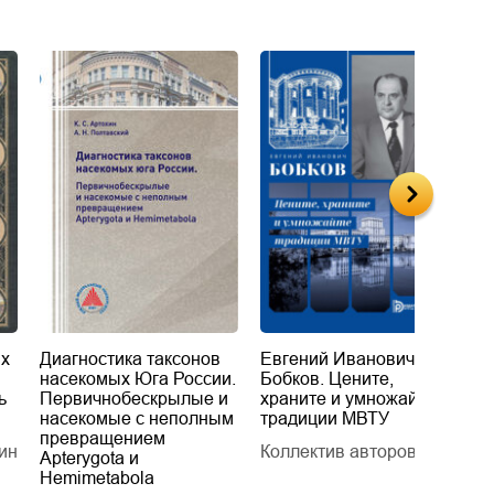
их
Диагностика таксонов
Евгений Иванович
«
насекомых Юга России.
Бобков. Цените,
д
ь
Первичнобескрылые и
храните и умножайте
Л
насекомые с неполным
традиции МВТУ
П
превращением
ин
Коллектив авторов
Л
Apterygota и
Hemimetabola