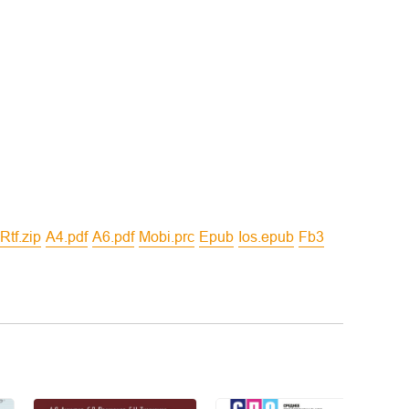
rtf.zip
a4.pdf
a6.pdf
mobi.prc
epub
ios.epub
fb3