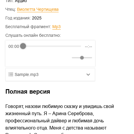
Тип:
Аудио
Чтец:
Виолетта Чертищева
Год издания:
2025
Бесплатный фрагмент:
mp3
Слушать онлайн бесплатно:
00:00
--:--
Sample.mp3
01.mp3
25:10
Полная версия
02.mp3
20:50
Говорят, назови любимую сказку и увидишь свой
03.mp3
14:00
жизненный путь. Я – Арина Сереброва,
профессиональный дайвер и любимая дочь
влиятельного отца. Меня с детства называют