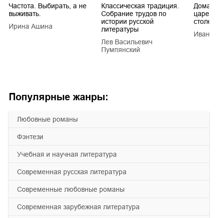
Частота. Выбирать, а не
Классическая традиция.
Домашн
выживать.
Собрание трудов по
царей в
истории русской
столети
Ирина Ашина
литературы
Иван Е
Лев Васильевич
Пумпянский
Популярные жанры:
любовные романы
фэнтези
учебная и научная литература
современная русская литература
современные любовные романы
современная зарубежная литература