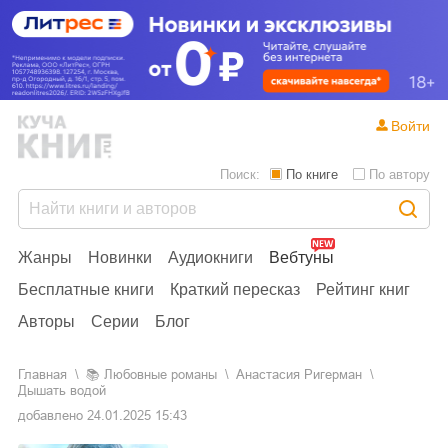
Войти
Поиск:
По книге
По автору
Жанры
Новинки
Аудиокниги
Вебтуны
Бесплатные книги
Краткий пересказ
Рейтинг книг
Авторы
Серии
Блог
Главная
📚
любовные романы
Анастасия Ригерман
Дышать водой
добавлено
24.01.2025 15:43