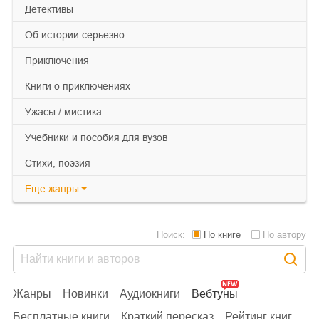
детективы
об истории серьезно
приключения
книги о приключениях
ужасы / мистика
учебники и пособия для вузов
cтихи, поэзия
Еще
жанры
Поиск:
По книге
По автору
Жанры
Новинки
Аудиокниги
Вебтуны
Бесплатные книги
Краткий пересказ
Рейтинг книг