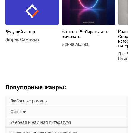
Будущий автор
Частота. Выбирать, а не
Класси
выживать.
Собран
Литрес Самиздат
истори
Ирина Ашина
литера
Лев Ва
Пумпян
Популярные жанры:
любовные романы
фэнтези
учебная и научная литература
современная русская литература