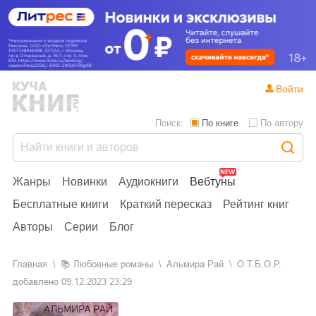
Войти
Поиск:
По книге
По автору
Жанры
Новинки
Аудиокниги
Вебтуны
Бесплатные книги
Краткий пересказ
Рейтинг книг
Авторы
Серии
Блог
Главная
📚
любовные романы
Альмира Рай
О.Т.Б.О.Р.
добавлено
09.12.2023 23:29