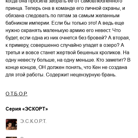
когда она просила забрать ее от самовлюбленного
принца. Теперь она в команде его личной охраны, и
обязана следовать по пятам за самым желанным
бабником империи. Если бы только это! А ведь еще
нужно охранять маленькую армию его невест. Что
будет, если одна из них очнется без бровей? А вторая,
к примеру, совершенно случайно упадет в озеро? А
третья и вовсе станет жертвой бешеных кроликов. На
одну невесту больше, на одну меньше. Кто заметит? В
конце концов, ОН должен понять, что Кен не создана
для этой работы. Содержит нецензурную брань.
О.Т.Б.О.Р.
Cерия «
ЭСКОРТ
»
Э.С.К.О.Р.Т.