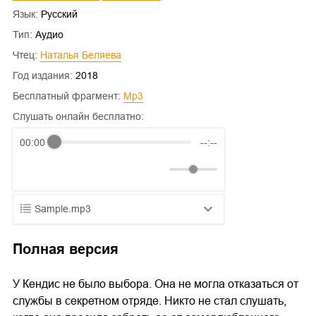
Язык:
Русский
Тип:
Аудио
Чтец:
Наталья Беляева
Год издания:
2018
Бесплатный фрагмент:
mp3
Слушать онлайн бесплатно:
00:00
--:--
Sample.mp3
01.mp3
25:10
Полная версия
02.mp3
20:50
У Кендис не было выбора. Она не могла отказаться от
03.mp3
14:00
службы в секретном отряде. Никто не стал слушать,