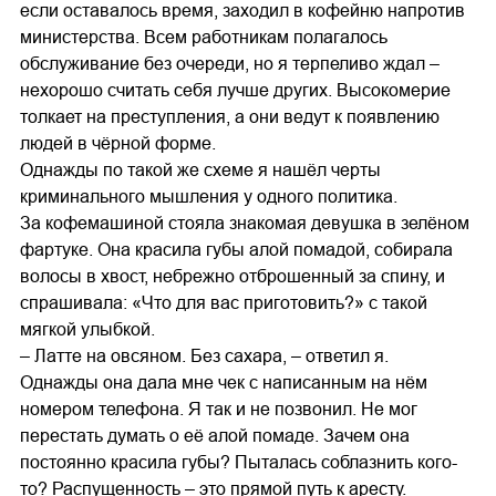
если оставалось время, заходил в кофейню напротив
министерства. Всем работникам полагалось
обслуживание без очереди, но я терпеливо ждал –
нехорошо считать себя лучше других. Высокомерие
толкает на преступления, а они ведут к появлению
людей в чёрной форме.
Однажды по такой же схеме я нашёл черты
криминального мышления у одного политика.
За кофемашиной стояла знакомая девушка в зелёном
фартуке. Она красила губы алой помадой, собирала
волосы в хвост, небрежно отброшенный за спину, и
спрашивала: «Что для вас приготовить?» с такой
мягкой улыбкой.
– Латте на овсяном. Без сахара, – ответил я.
Однажды она дала мне чек с написанным на нём
номером телефона. Я так и не позвонил. Не мог
перестать думать о её алой помаде. Зачем она
постоянно красила губы? Пыталась соблазнить кого-
то? Распущенность – это прямой путь к аресту.