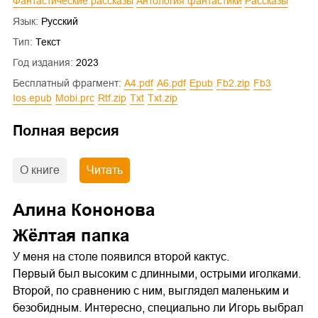
Фантастические рассказы
Антология фантастики
Рассказы
Язык:
Русский
Тип:
Текст
Год издания:
2023
Бесплатный фрагмент:
a4.pdf
a6.pdf
epub
fb2.zip
fb3
ios.epub
mobi.prc
rtf.zip
txt
txt.zip
Полная версия
О книге
Читать
Алина Кононова
Жёлтая папка
У меня на столе появился второй кактус.
Первый был высоким с длинными, острыми иголками.
Второй, по сравнению с ним, выглядел маленьким и
безобидным. Интересно, специально ли Игорь выбрал