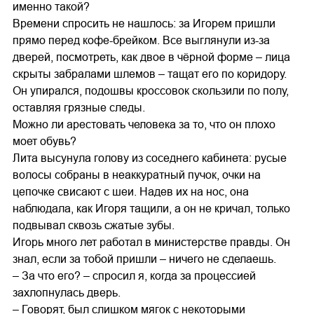
именно такой?
Времени спросить не нашлось: за Игорем пришли
прямо перед кофе-брейком. Все выглянули из-за
дверей, посмотреть, как двое в чёрной форме – лица
скрыты забралами шлемов – тащат его по коридору.
Он упирался, подошвы кроссовок скользили по полу,
оставляя грязные следы.
Можно ли арестовать человека за то, что он плохо
моет обувь?
Лита высунула голову из соседнего кабинета: русые
волосы собраны в неаккуратный пучок, очки на
цепочке свисают с шеи. Надев их на нос, она
наблюдала, как Игоря тащили, а он не кричал, только
подвывал сквозь сжатые зубы.
Игорь много лет работал в министерстве правды. Он
знал, если за тобой пришли – ничего не сделаешь.
– За что его? – спросил я, когда за процессией
захлопнулась дверь.
– Говорят, был слишком мягок с некоторыми