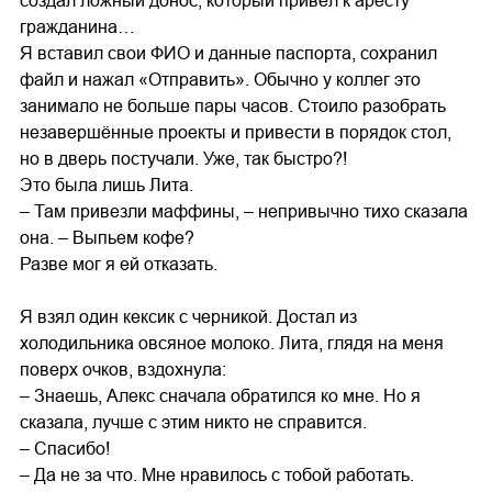
создал ложный донос, который привёл к аресту
гражданина…
Я вставил свои ФИО и данные паспорта, сохранил
файл и нажал «Отправить». Обычно у коллег это
занимало не больше пары часов. Стоило разобрать
незавершённые проекты и привести в порядок стол,
но в дверь постучали. Уже, так быстро?!
Это была лишь Лита.
– Там привезли маффины, – непривычно тихо сказала
она. – Выпьем кофе?
Разве мог я ей отказать.
Я взял один кексик с черникой. Достал из
холодильника овсяное молоко. Лита, глядя на меня
поверх очков, вздохнула:
– Знаешь, Алекс сначала обратился ко мне. Но я
сказала, лучше с этим никто не справится.
– Спасибо!
– Да не за что. Мне нравилось с тобой работать.