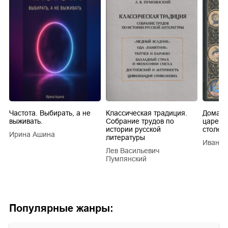
Частота. Выбирать, а не
Классическая традиция.
Домашн
выживать.
Собрание трудов по
царей в
истории русской
столети
Ирина Ашина
литературы
Иван Е
Лев Васильевич
Пумпянский
Популярные жанры: