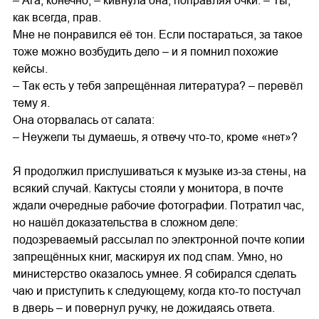
– Ага, конечно, – кивнула она, поправляя очки. – Ты,
как всегда, прав.
Мне не понравился её тон. Если постараться, за такое
тоже можно возбудить дело – и я помнил похожие
кейсы.
– Так есть у тебя запрещённая литература? – перевёл
тему я.
Она оторвалась от салата:
– Неужели ты думаешь, я отвечу что-то, кроме «нет»?
Я продолжил прислушиваться к музыке из-за стены, на
всякий случай. Кактусы стояли у монитора, в почте
ждали очередные рабочие фотографии. Потратил час,
но нашёл доказательства в сложном деле:
подозреваемый рассылал по электронной почте копии
запрещённых книг, маскируя их под спам. Умно, но
министерство оказалось умнее. Я собирался сделать
чаю и приступить к следующему, когда кто-то постучал
в дверь – и повернул ручку, не дожидаясь ответа.