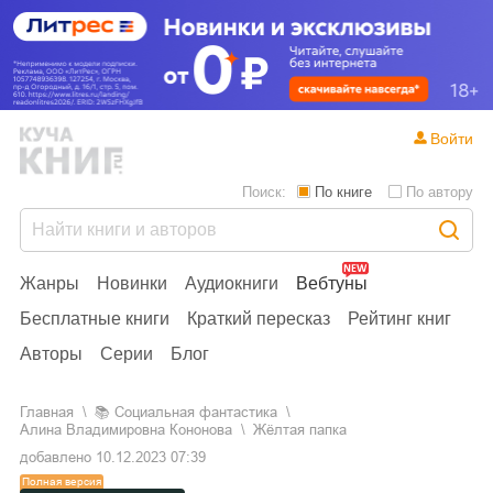
Войти
Поиск:
По книге
По автору
Жанры
Новинки
Аудиокниги
Вебтуны
Бесплатные книги
Краткий пересказ
Рейтинг книг
Авторы
Серии
Блог
Главная
📚
социальная фантастика
Алина Владимировна Кононова
Жёлтая папка
добавлено
10.12.2023 07:39
Полная версия