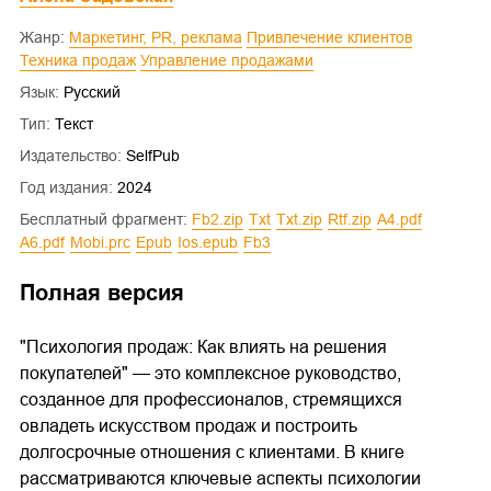
Жанр:
Маркетинг, PR, реклама
Привлечение клиентов
Техника продаж
Управление продажами
Язык:
Русский
Тип:
Текст
Издательство:
SelfPub
Год издания:
2024
Бесплатный фрагмент:
fb2.zip
txt
txt.zip
rtf.zip
a4.pdf
a6.pdf
mobi.prc
epub
ios.epub
fb3
Полная версия
"Психология продаж: Как влиять на решения
покупателей" — это комплексное руководство,
созданное для профессионалов, стремящихся
овладеть искусством продаж и построить
долгосрочные отношения с клиентами. В книге
рассматриваются ключевые аспекты психологии