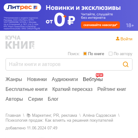
Войти
Поиск:
По книге
По автору
Жанры
Новинки
Аудиокниги
Вебтуны
Бесплатные книги
Краткий пересказ
Рейтинг книг
Авторы
Серии
Блог
Главная
📚
маркетинг, PR, реклама
Алёна Садовская
Психология продаж: Как влиять на решения покупателей
добавлено
11.06.2024 07:49