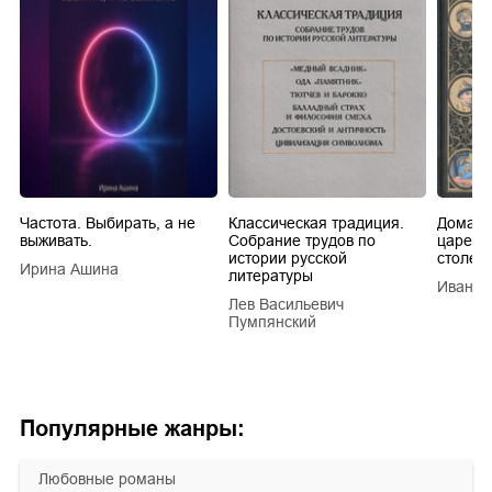
Частота. Выбирать, а не
Классическая традиция.
Домашн
выживать.
Собрание трудов по
царей в
истории русской
столети
Ирина Ашина
литературы
Иван Е
Лев Васильевич
Пумпянский
Популярные жанры:
любовные романы