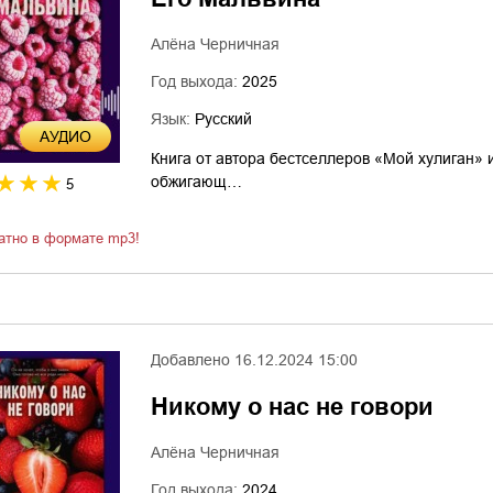
Алёна Черничная
Год выхода:
2025
Язык:
Русский
AУДИО
Книга от автора бестселлеров «Мой хулиган» 
обжигающ…
5
атно в формате mp3!
Добавлено
16.12.2024 15:00
Никому о нас не говори
Алёна Черничная
Год выхода:
2024