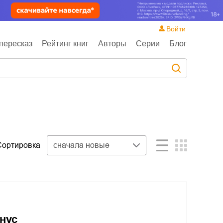
Войти
пересказ
Рейтинг книг
Авторы
Серии
Блог
Сортировка
сначала новые
нус