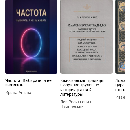
Частота. Выбирать, а не
Классическая традиция.
Домашн
выживать.
Собрание трудов по
царей в
истории русской
столети
Ирина Ашина
литературы
Иван Е
Лев Васильевич
Пумпянский