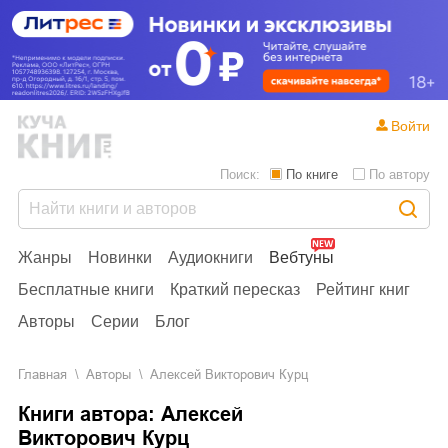
Войти
Поиск:
По книге
По автору
Жанры
Новинки
Аудиокниги
Вебтуны
Бесплатные книги
Краткий пересказ
Рейтинг книг
Авторы
Серии
Блог
Главная
Aвторы
Алексей Викторович Курц
Книги автора: Алексей
Викторович Курц