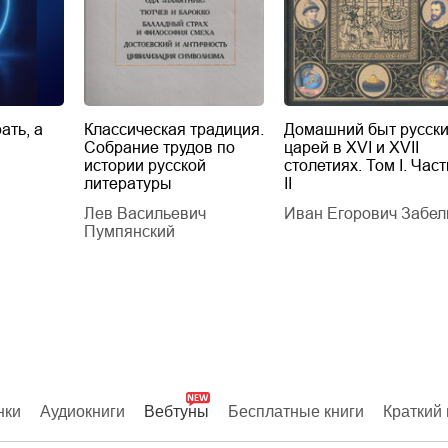
ать, а
Классическая традиция.
Домашний быт русск
Собрание трудов по
царей в XVI и XVII
истории русской
столетиях. Том I. Част
литературы
II
Лев Васильевич
Иван Егорович Забел
Пумпянский
нки
Аудиокниги
Вебтуны
Бесплатные книги
Краткий 