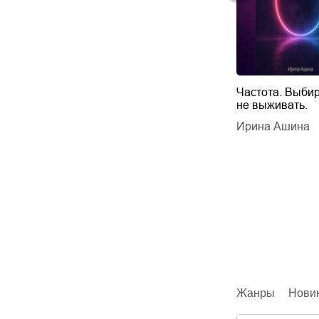
Будущий автор
Частота. Выбир
не выживать.
дарчук Паули
Литрес Самиздат
дарчук Паули
Ирина Ашина
Жанры
Нови