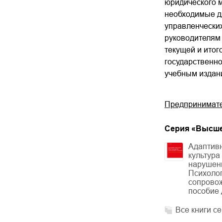
юридического 
необходимые д
управленческих
руководителям 
текущей и итог
государственн
учебным издан
Предпринимател
Cерия «
Высше
Адаптив
культура
нарушени
Психолог
сопрово
пособие 
Все книги с