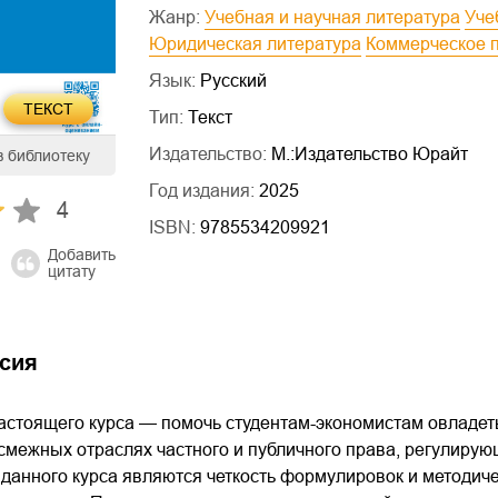
Жанр:
Учебная и научная литература
Уч
Юридическая литература
Коммерческое 
Язык:
Русский
ТЕКСТ
Тип:
Текст
Издательство:
М.:Издательство Юрайт
в библиотеку
Год издания:
2025
4
ISBN:
9785534209921
Добавить
цитату
сия
астоящего курса — помочь студентам-экономистам овладет
 смежных отраслях частного и публичного права, регулир
 данного курса являются четкость формулировок и методич