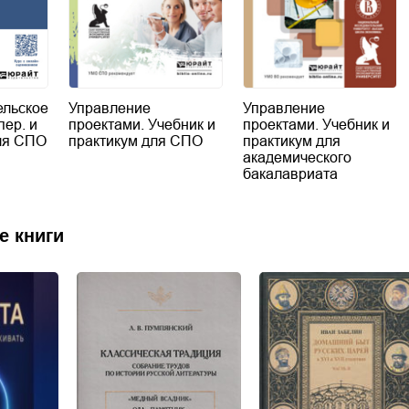
льское
Управление
Управление
пер. и
проектами. Учебник и
проектами. Учебник и
для СПО
практикум для СПО
практикум для
академического
бакалавриата
е книги