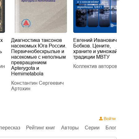
их
Диагностика таксонов
Евгений Иванович
«
насекомых Юга России.
Бобков. Цените,
д
ь
Первичнобескрылые и
храните и умножайте
Л
насекомые с неполным
традиции МВТУ
П
превращением
ин
Коллектив авторов
Л
Apterygota и
Hemimetabola
Константин Сергеевич
Артохин
Войти
пересказ
Рейтинг книг
Авторы
Серии
Блог