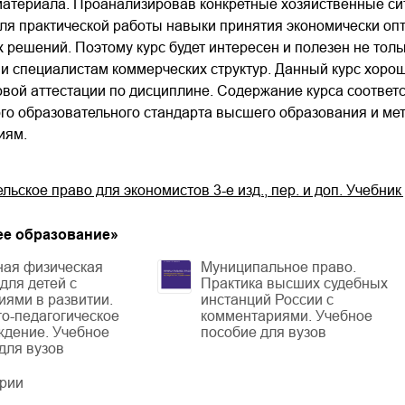
материала. Проанализировав конкретные хозяйственные си
ля практической работы навыки принятия экономически оп
 решений. Поэтому курс будет интересен и полезен не толь
и специалистам коммерческих структур. Данный курс хороша
овой аттестации по дисциплине. Содержание курса соотве
ого образовательного стандарта высшего образования и м
иям.
ьское право для экономистов 3-е изд., пер. и доп. Учебник
е образование
»
ная физическая
Муниципальное право.
 для детей с
Практика высших судебных
ями в развитии.
инстанций России с
о-педагогическое
комментариями. Учебное
ждение. Учебное
пособие для вузов
для вузов
ерии