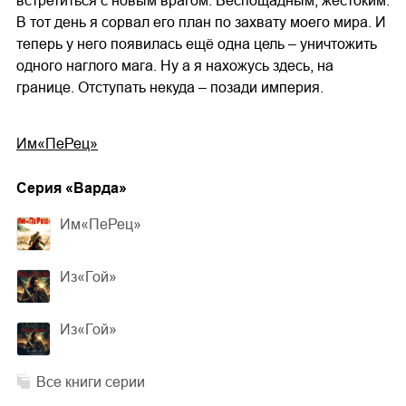
встретиться с новым врагом. Беспощадным, жестоким.
В тот день я сорвал его план по захвату моего мира. И
теперь у него появилась ещё одна цель – уничтожить
одного наглого мага. Ну а я нахожусь здесь, на
границе. Отступать некуда – позади империя.
Им«ПеРец»
Cерия «
Варда
»
Им«ПеРец»
Из«Гой»
Из«Гой»
Все книги серии