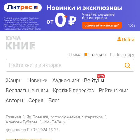
Войти
Поиск:
По книге
По автору
Жанры
Новинки
Аудиокниги
Вебтуны
Бесплатные книги
Краткий пересказ
Рейтинг книг
Авторы
Серии
Блог
Главная
📚
боевики, остросюжетная литература
Алексей Губарев
Им«ПеРец»
добавлено
09.07.2024 16:29