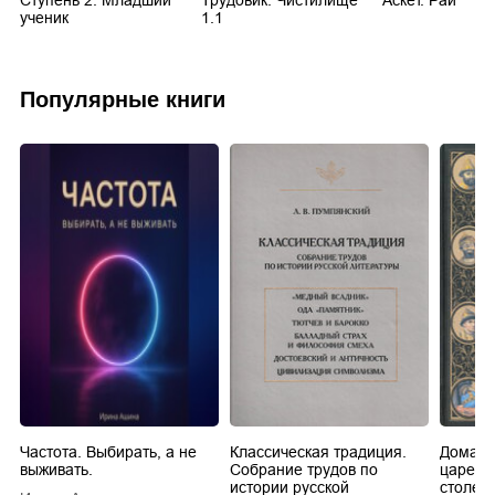
ученик
1.1
Популярные книги
Частота. Выбирать, а не
Классическая традиция.
Домашн
выживать.
Собрание трудов по
царей в
истории русской
столети