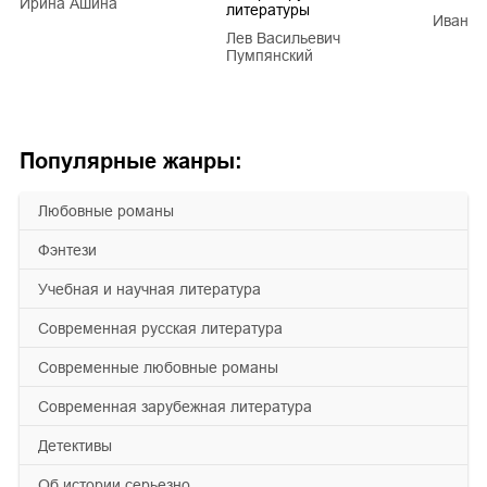
Ирина Ашина
литературы
Иван Е
Лев Васильевич
Пумпянский
Популярные жанры:
любовные романы
фэнтези
учебная и научная литература
современная русская литература
современные любовные романы
современная зарубежная литература
детективы
об истории серьезно