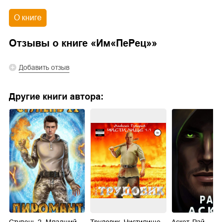
О книге
Отзывы о книге «
Им«ПеРец»
»
Добавить отзыв
Другие книги автора:
а
Ступень 2. Младший
Трудовик. Чистилище
Аскет. Рай