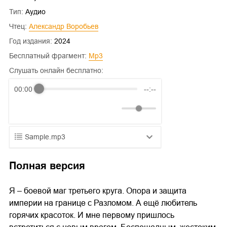
Тип:
Аудио
Чтец:
Александр Воробьев
Год издания:
2024
Бесплатный фрагмент:
mp3
Слушать онлайн бесплатно:
00:00
--:--
Sample.mp3
01.mp3
25:10
Полная версия
02.mp3
20:50
Я – боевой маг третьего круга. Опора и защита
03.mp3
14:00
империи на границе с Разломом. А ещё любитель
горячих красоток. И мне первому пришлось