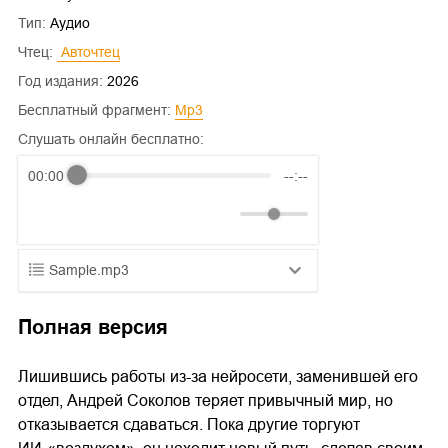
Тип:
Аудио
Чтец:
 Авточтец
Год издания:
2026
Бесплатный фрагмент:
mp3
Слушать онлайн бесплатно:
00:00
--:--
Sample.mp3
01.mp3
25:10
Полная версия
02.mp3
20:50
Лишившись работы из-за нейросети, заменившей его
03.mp3
14:00
отдел, Андрей Соколов теряет привычный мир, но
отказывается сдаваться. Пока другие торгуют