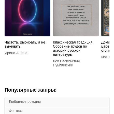
Частота. Выбирать, а не
Классическая традиция.
Домашн
выживать.
Собрание трудов по
царей в
истории русской
столети
Ирина Ашина
литературы
Иван Е
Лев Васильевич
Пумпянский
Популярные жанры:
любовные романы
фэнтези