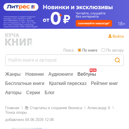
Войти
Поиск:
По книге
По автору
Жанры
Новинки
Аудиокниги
Вебтуны
Бесплатные книги
Краткий пересказ
Рейтинг книг
Авторы
Серии
Блог
Главная
📚
стартапы и создание бизнеса
Александр X
Точка опоры
добавлено
04.06.2026 12:06