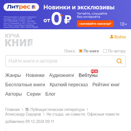
Войти
Поиск:
По книге
По автору
Жанры
Новинки
Аудиокниги
Вебтуны
Бесплатные книги
Краткий пересказ
Рейтинг книг
Авторы
Серии
Блог
Главная
📚
публицистическая литература
Александр Сидоров
Ни стыда, ни совести. Офисные повести
добавлено
09.12.2024 09:11