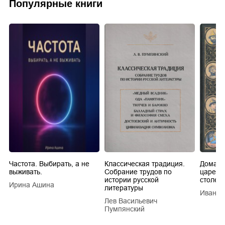
Популярные книги
Частота. Выбирать, а не
Классическая традиция.
Домашн
выживать.
Собрание трудов по
царей в
истории русской
столети
Ирина Ашина
литературы
Иван Е
Лев Васильевич
Пумпянский