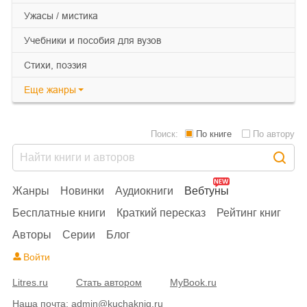
ужасы / мистика
учебники и пособия для вузов
cтихи, поэзия
Еще
жанры
Поиск:
По книге
По автору
Жанры
Новинки
Аудиокниги
Вебтуны
Бесплатные книги
Краткий пересказ
Рейтинг книг
Авторы
Серии
Блог
Войти
Litres.ru
Стать автором
MyBook.ru
Наша почта:
admin@kuchaknig.ru