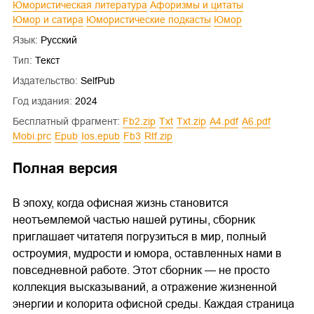
Юмористическая литература
Афоризмы и цитаты
Юмор и сатира
Юмористические подкасты
Юмор
Язык:
Русский
Тип:
Текст
Издательство:
SelfPub
Год издания:
2024
Бесплатный фрагмент:
fb2.zip
txt
txt.zip
a4.pdf
a6.pdf
mobi.prc
epub
ios.epub
fb3
rtf.zip
Полная версия
В эпоху, когда офисная жизнь становится
неотъемлемой частью нашей рутины, сборник
приглашает читателя погрузиться в мир, полный
остроумия, мудрости и юмора, оставленных нами в
повседневной работе. Этот сборник — не просто
коллекция высказываний, а отражение жизненной
энергии и колорита офисной среды. Каждая страница