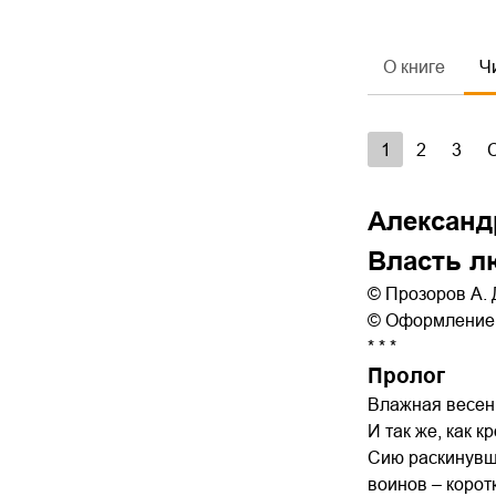
О книге
Ч
1
2
3
Александ
Власть л
© Прозоров А. 
© Оформление.
* * *
Пролог
Влажная весенн
И так же, как к
Сию раскинувш
воинов – корот