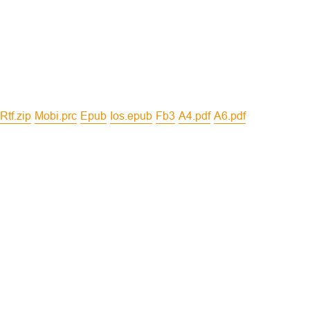
rtf.zip
mobi.prc
epub
ios.epub
fb3
a4.pdf
a6.pdf