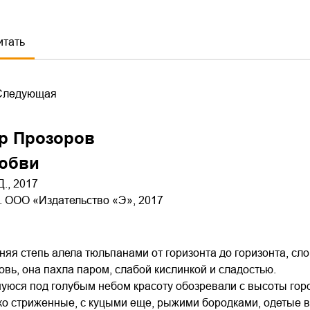
итать
Следующая
р Прозоров
юбви
Д., 2017
 ООО «Издательство «Э», 2017
яя степь алела тюльпанами от горизонта до горизонта, сло
ровь, она пахла паром, слабой кислинкой и сладостью.
уюся под голубым небом красоту обозревали с высоты гор
ко стриженные, с куцыми еще, рыжими бородками, одетые 