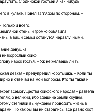
араулить. С одинокой гостьей я как-нибудь
его в кулаке. Повел взглядом по сторонам. –
 Только и всего.
 земляной стены и громко объявила:
жизнь, а ваши семьи останутся неразлучными.
ование девушка.
я низкорослый скиф.
олову набок гостья. – Уж не желаешь ли ты
зкая девка! – предупредил коротышка. – Коли ты
ирно и отвечай на мои вопросы. Кто ты такая и
секрет всемогущества скифского народа! – развела
тепях, о великий, ибо здешние земли скудны.
отому степняки вынуждены проводить жизнь в
рами. Но как бы вы ни старались, все равно скот