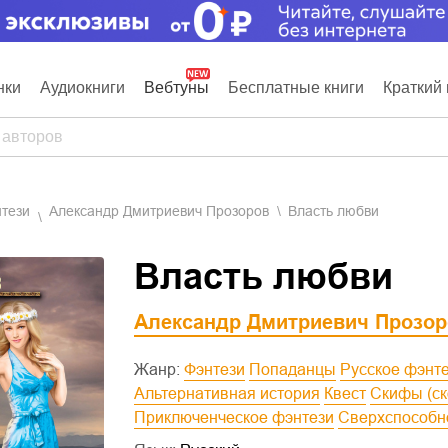
нки
Аудиокниги
Вебтуны
Бесплатные книги
Краткий 
нтези
Александр Дмитриевич Прозоров
Власть любви
Власть любви
Александр Дмитриевич Прозор
Жанр:
Фэнтези
Попаданцы
Русское фэнт
Альтернативная история
Квест
Скифы (с
Приключенческое фэнтези
Сверхспособн