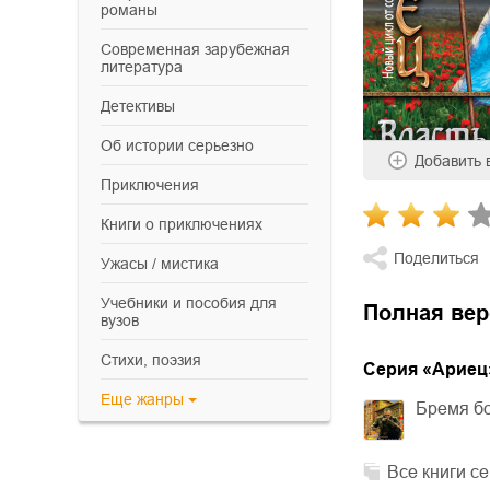
романы
современная зарубежная
литература
детективы
об истории серьезно
Добавить
приключения
книги о приключениях
Поделиться
ужасы / мистика
учебники и пособия для
Полная вер
вузов
cтихи, поэзия
Cерия «
Ариец
Еще
жанры
Бремя б
Все книги с