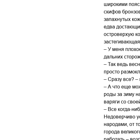
широкими пояс
скифов бронзо
запахнутых кож
едва достающий
островерхую ко
застегивающая 
– У меня плохо
дальних сторож
– Так ведь вес
просто размокл
– Сразу все? –
– А что еще мо
роды за зиму н
варяги со свое
– Все когда-ни
Недоверчиво ус
народами, от т
города великог
работать – воз