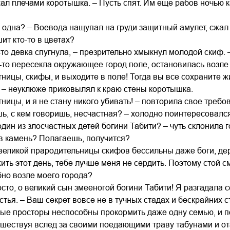
жал плечами коротышка. – Пусть спят. Им еще рабов ночью к
е одна? – Воевода нащупал на груди защитный амулет, сжал 
ит кто-то в цветах?
-то девка спугнула, – презрительно хмыкнул молодой скиф. –
-то пересекла окружающее город поле, остановилась возле
тницы, скифы, и выходите в поле! Тогда вы все сохраните 
? – неуклюже приковылял к краю стены коротышка.
тницы, и я не стану никого убивать! – повторила свое треб
шь, с кем говоришь, несчастная? – холодно поинтересовалс
один из злосчастных детей богини Табити? – чуть склонила г
в камень? Полагаешь, получится?
великой прародительницы скифов бессильны даже боги, дер
ть этот день, тебе лучше меня не сердить. Поэтому стой см
бно возле моего города?
осто, о великий сын змееногой богини Табити! Я разгадала 
стья. – Ваш секрет вовсе не в тучных стадах и бескрайних с
ые просторы неспособны прокормить даже одну семью, и п
ешествуя вслед за своими поедающими траву табунами и ота