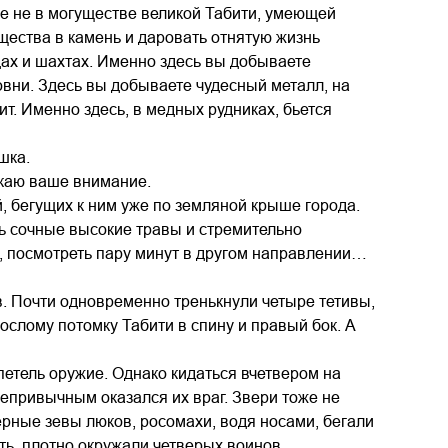
се не в могуществе великой Табити, умеющей
щества в камень и даровать отнятую жизнь
дах и шахтах. Именно здесь вы добываете
овни. Здесь вы добываете чудесный металл, на
т. Именно здесь, в медных рудниках, бьется
шка.
екаю ваше внимание.
й, бегущих к ним уже по земляной крыше города.
ь сочные высокие травы и стремительно
, посмотреть пару минут в другом направлении…
ов. Почти одновременно тренькнули четыре тетивы,
слому потомку Табити в спину и правый бок. А
етель оружие. Однако кидаться вчетвером на
епривычным оказался их враг. Звери тоже не
рные зевы люков, росомахи, водя носами, бегали
ь, плотно окружали четверых воинов.