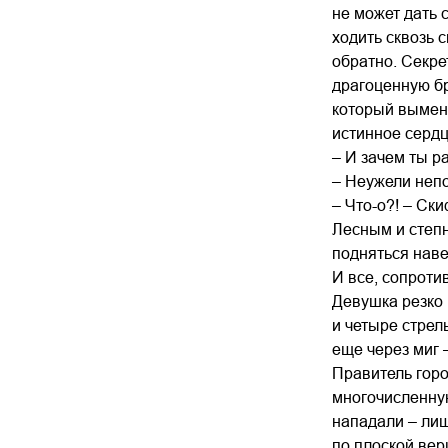
не может дать 
ходить сквозь 
обратно. Секре
драгоценную бр
который вымени
истинное сердц
– И зачем ты р
– Неужели непо
– Что-о?! – Ск
Лесным и степн
подняться наве
И все, сопроти
Девушка резко 
и четыре стрел
еще через миг 
Правитель горо
многочисленную
нападали – лиш
по плоской вер