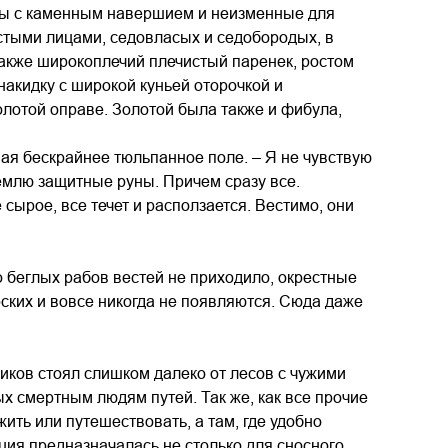
цы с каменным навершием и неизменные для
тыми лицами, седовласых и седобородых, в
также широкоплечий плечистый паренек, ростом
акидку с широкой куньей оторочкой и
лотой оправе. Золотой была также и фибула,
вая бескрайнее тюльпанное поле. – Я не чувствую
емлю защитные руны. Причем сразу все.
 сырое, все течет и расползается. Вестимо, они
о беглых рабов вестей не приходило, окрестные
рских и вовсе никогда не появляются. Сюда даже
ков стоял слишком далеко от лесов с чужими
х смертным людям путей. Так же, как все прочие
жить или путешествовать, а там, где удобно
кция предназначалась не столько для сносного