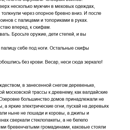
аверх несколько мужчин в меховых одеждах,
 толкнули через опорное бревно вниз. И после
оинов с палицами и топориками в руках.
стаю вперед, к скифам.
вать. Бросьте оружие, дети степей, и вы
 палицу себе под ноги. Остальные скифы
 обошлись без крови. Весар, неси сюда зеркало!
ждеством, в занесенной снегом деревеньке,
ой московской трассы к древнему, как валдайские
й Озеровке большинство домов принадлежали не
, а яркие электрические огни, пускай на деревьях
али ныне не лошади и коровы, а джипы и
кнах сверкали стеклопакеты, а не белело
ыми бревенчатыми громадинами, каковые стояли