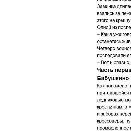
Заминка длилас
взялись за леж
этого на крышу
Одной из после
– Как я уже гов
останетесь жив
Четверо воинов
последовали ег
– Вот и славно
Часть перв
Бабушкино 
Как положено н
притаившейся н
ледниковые мо
крестьянам, а 
и заборах пере
кроссоверы, пу
промасленное 