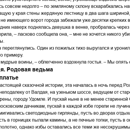
ь совсем недолго – по земляному склону вскарабкались н
ащую у края стены жердяную лестницу в два шага шириной,
 не имеющего ворот города забежали уже десятки крепких в
дних наверх поднялась девушка в венке, пробралась через 
орила, – ласково сообщила она, – мне не хочется никого уби
ы.
 переглянулись. Один из пожилых тихо выругался и уронил
о примеру.
, мудрые воины, – облегченно вздохнула гостья. – Мы опять
ая. Родовая ведьма
платье
астоящей сказочной истории, эта началась в ночь перед Ро
еподалеку от Валдая, на узеньком шоссе, ведущем от стар
рены, городу Удомле. И пускай ныне в не менее старинно
московским дачникам, пускай в каждой избе горели не лучины
мигивались светодиодные гирлянды, пусть во дворах отдых
сть в горницах пылали камины, а не печные топки, пусть в о
полотно, однако избы оставались все теми же несокрушим