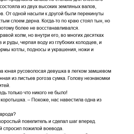
состояла из двух высоких земляных валов,
ов. От одной насыпи к другой были перекинуты
ым слоем дерна. Когда-то по краю стоял тын, но
 потому более не восстанавливался.
авой холм, но внутри его, во многих десятках
 и руды, черпая воду из глубоких колодцев, и
ормы котлы, подносы и украшения, ножи и
ла юная русоволосая девушка в легком замшевом
ная из листьев рогоза сумка. Голову незнакомки
итей.
дь только что никого не было!
коротышка. – Похоже, нас навестила одна из
народа?
зкорослый повелитель и сделал шаг вперед.
й спросил пожилой воевода.