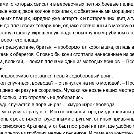
ами, с которых свисали в веревочных петлях боевые пали
вые ножи; двое воинов пожилых, с обветренными морщинис
аных плащах, изрядно уже истертых и потерявших цвет, а 
 до плеч своих товарищей, однако облаченный в меховую н
жаную шапку, украшенную надо лбом крупным рубином в зо
ворот его плаща.
е предчувствие, братья, – пробормотал коротышка, огляды
евых оберегов. Словно бы кони стоптали нанесенные на з
на, великий, – пожал плечами один из молодых воинов. – Все
и.
 недоверчиво отозвался левый седобородый воин.
жет случиться, воевода? – оглянулся на него молодой. – Пр
а диво ни разу не ссорились. Чужаки же возле наших масте
й солью, и то отродясь не добирались.
будь случается в первый раз, – хмуро изрек воевода.
мехнулись сразу все. Ибо небольшой город медеплавильщи
орных рек с тяжело груженными стругами, от иных привычны
о скифского Аркаима, этот был построен не там, где удобно 
ле одного из глубоких медных рудников. И сама его констру