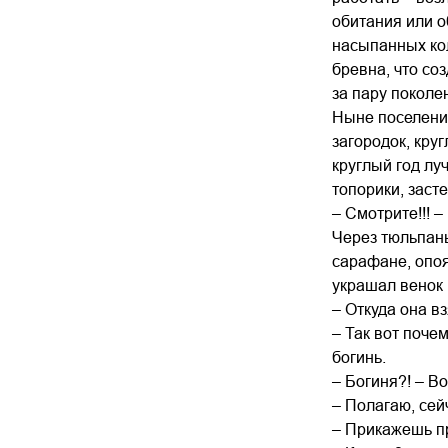
обитания или о
насыпанных кол
бревна, что со
за пару поколе
Ныне поселение
загородок, кру
круглый год лу
топорики, зас
– Смотрите!!! 
Через тюльпан
сарафане, опоя
украшал венок 
– Откуда она в
– Так вот поче
богинь.
– Богиня?! – В
– Полагаю, сей
– Прикажешь пр