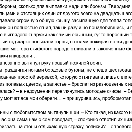
бороны, сколько для выплавки меди или бронзы. Твердыня 
ьцами и отстоящих один от другого всего на двадцать шаг
здавали огромную общую крышу, засыпанную для тепла толст
ний он полностью сгнил, так ни разу и не понадобившись, и
 выглядело снаружи как самый обычный, густо поросший тр
глый год жарко полыхали горны, сотнями пожирая возки дров
чшие мастера скифского народа отливали в закопченные ф
тежки и жаровни…
– внезапно вытянул руку правый пожилой воин.
ы, раздвигая ногами бордовые бутоны, не спеша шествова
санная простой веревкой, которую оттягивала лишь сплетен
из полевых цветов, а запястье – браслет из разноцветных н
зялась? – в недоумении переглянулись молодые скифы. – Ве
му молчат все мои обереги… – прищурившись, пробормотал 
оины с любопытством вытянули шеи. – Кто такая, из какого 
час она сама нам о сем поведает, – спокойно ответил их ни
извать на стены отдыхающую стражу, великий? – с тревого