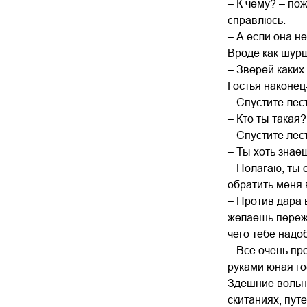
– К чему? – по
справлюсь.
– А если она н
Вроде как шурш
– Зверей каких
Гостья наконец
– Спустите лес
– Кто ты такая
– Спустите лес
– Ты хоть знае
– Полагаю, ты 
обратить меня 
– Против дара 
желаешь пережи
чего тебе надо
– Все очень пр
руками юная го
Здешние вольн
скитаниях, пут