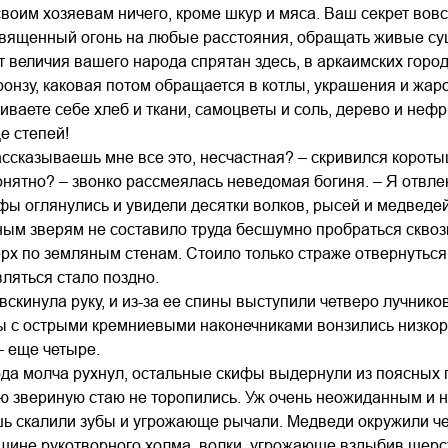
своим хозяевам ничего, кроме шкур и мяса. Ваш секрет вов
священный огонь на любые расстояния, обращать живые су
т величия вашего народа спрятан здесь, в аркаимских горо
онзу, каковая потом обращается в котлы, украшения и жар
ваете себе хлеб и ткани, самоцветы и соль, дерево и нефри
е степей!
ассказываешь мне все это, несчастная? – скривился короты
нятно? – звонко рассмеялась неведомая богиня. – Я отвл
ифы оглянулись и увидели десятки волков, рысей и медведе
ым зверям не составило труда бесшумно пробраться сквоз
рх по земляным стенам. Стоило только страже отвернуться
вляться стало поздно.
вскинула руку, и из-за ее спины выступили четверо лучник
ы с острыми кремниевыми наконечниками вонзились низкоро
– еще четыре.
да молча рухнул, остальные скифы выдернули из поясных п
 звериную стаю не торопились. Уж очень неожиданным и н
ь скалили зубы и угрожающе рычали. Медведи окружили че
шине рукотворного холма, волки, угрожающе вздыбив шерст