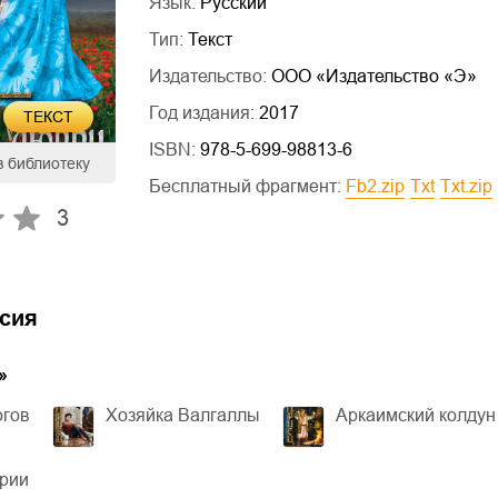
Язык:
Русский
Тип:
Текст
Издательство:
ООО «Издательство «Э»
Год издания:
2017
ТЕКСТ
ISBN:
978-5-699-98813-6
в библиотеку
Бесплатный фрагмент:
fb2.zip
txt
txt.zip
3
сия
»
огов
Хозяйка Валгаллы
Аркаимский колдун
ерии