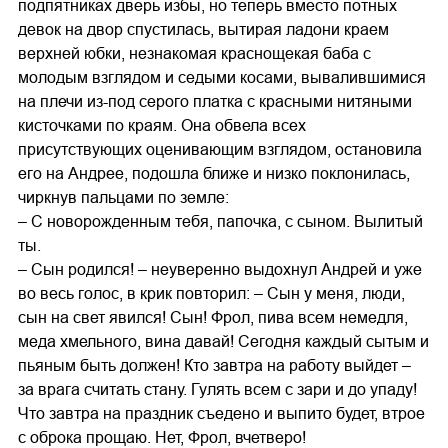
подпятниках дверь избы, но теперь вместо потных
девок на двор спустилась, вытирая ладони краем
верхней юбки, незнакомая краснощекая баба с
молодым взглядом и седыми косами, вывалившимися
на плечи из-под серого платка с красными нитяными
кисточками по краям. Она обвела всех
присутствующих оценивающим взглядом, остановила
его на Андрее, подошла ближе и низко поклонилась,
чиркнув пальцами по земле:
– С новорожденным тебя, папочка, с сыном. Вылитый
ты.
– Сын родился! – неуверенно выдохнул Андрей и уже
во весь голос, в крик повторил: – Сын у меня, люди,
сын на свет явился! Сын! Фрол, пива всем немедля,
меда хмельного, вина давай! Сегодня каждый сытым и
пьяным быть должен! Кто завтра на работу выйдет –
за врага считать стану. Гулять всем с зари и до упаду!
Что завтра на праздник съедено и выпито будет, втрое
с оброка прощаю. Нет, Фрол, вчетверо!