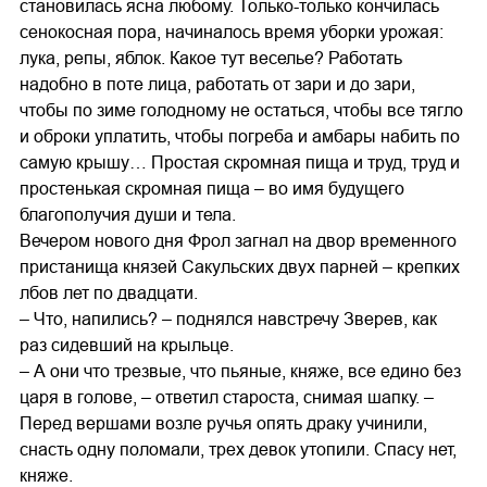
становилась ясна любому. Только-только кончилась
сенокосная пора, начиналось время уборки урожая:
лука, репы, яблок. Какое тут веселье? Работать
надобно в поте лица, работать от зари и до зари,
чтобы по зиме голодному не остаться, чтобы все тягло
и оброки уплатить, чтобы погреба и амбары набить по
самую крышу… Простая скромная пища и труд, труд и
простенькая скромная пища – во имя будущего
благополучия души и тела.
Вечером нового дня Фрол загнал на двор временного
пристанища князей Сакульских двух парней – крепких
лбов лет по двадцати.
– Что, напились? – поднялся навстречу Зверев, как
раз сидевший на крыльце.
– А они что трезвые, что пьяные, княже, все едино без
царя в голове, – ответил староста, снимая шапку. –
Перед вершами возле ручья опять драку учинили,
снасть одну поломали, трех девок утопили. Спасу нет,
княже.