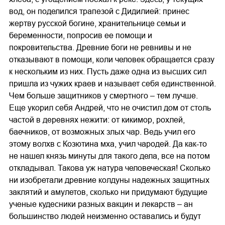
вод, он поделился трапезой с Дидилией: принес
жертву русской богине, хранительнице семьи и
беременности, попросив ее помощи и
покровительства. Древние боги не ревнивы и не
отказывают в помощи, коли человек обращается сразу
к нескольким из них. Пусть даже одна из высших сил
пришла из чужих краев и называет себя единственной.
Чем больше защитников у смертного – тем лучше.
Еще укорил себя Андрей, что не очистил дом от столь
частой в деревнях нежити: от кикимор, рохлей,
баечников, от возможных злых чар. Ведь учил его
этому волхв с Козютина мха, учил чародей. Да как-то
не нашел князь минуты для такого дела, все на потом
откладывал. Такова уж натура человеческая! Сколько
ни изобретали древние колдуны надежных защитных
заклятий и амулетов, сколько ни придумают будущие
ученые кудесники разных вакцин и лекарств – ан
большинство людей неизменно оставались и будут