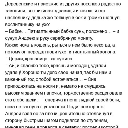
Деревенские и приезжие из других поселков радостно
завопили, выкрикивая здравицы и князю, и его
наследнику, дядька же толкнул в бок и громко шепнул
воспитаннику на ухо:
– Бабке… Пятиалтынный бабке сунь, положено… – и
сунул Андрею в руку серебряную монету.
Князю искать кошель, рыться в нем было некогда, а
потому он передал повитухе пятиалтынный холопа:
– Держи, красавица, заслужила.
– Ай, и спасибо тебе, красный молодец, удалой
удалец! Хорошо ты дело свое начал, так бы нам и
каженный год с тобой встречаться… – Она
приподнялась на носки и, немало не смущаясь
высоким званием папочки, торжественно расцеловала
его в обе щеки: – Теперича к ненаглядной своей беги,
пока не заснула с усталости. Поди, невтерпеж.
Андрей взял ее за плечи, решительно отодвинул в
сторону, быстрым шагом поднялся по ступеням,
миновал сени, ворвался в светелку, посреди которой