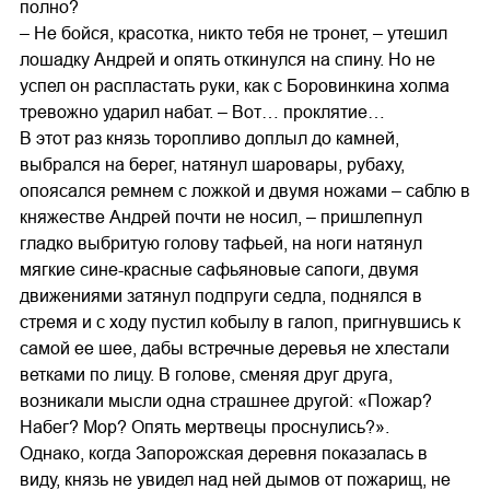
полно?
– Не бойся, красотка, никто тебя не тронет, – утешил
лошадку Андрей и опять откинулся на спину. Но не
успел он распластать руки, как с Боровинкина холма
тревожно ударил набат. – Вот… проклятие…
В этот раз князь торопливо доплыл до камней,
выбрался на берег, натянул шаровары, рубаху,
опоясался ремнем с ложкой и двумя ножами – саблю в
княжестве Андрей почти не носил, – пришлепнул
гладко выбритую голову тафьей, на ноги натянул
мягкие сине-красные сафьяновые сапоги, двумя
движениями затянул подпруги седла, поднялся в
стремя и с ходу пустил кобылу в галоп, пригнувшись к
самой ее шее, дабы встречные деревья не хлестали
ветками по лицу. В голове, сменяя друг друга,
возникали мысли одна страшнее другой: «Пожар?
Набег? Мор? Опять мертвецы проснулись?».
Однако, когда Запорожская деревня показалась в
виду, князь не увидел над ней дымов от пожарищ, не