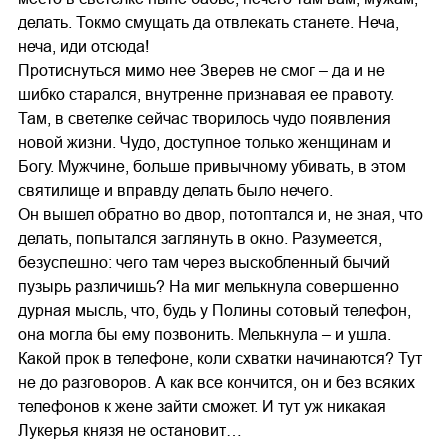
делать. Токмо смущать да отвлекать станете. Неча,
неча, иди отсюда!
Протиснуться мимо нее Зверев не смог – да и не
шибко старался, внутренне признавая ее правоту.
Там, в светелке сейчас творилось чудо появления
новой жизни. Чудо, доступное только женщинам и
Богу. Мужчине, больше привычному убивать, в этом
святилище и вправду делать было нечего.
Он вышел обратно во двор, потоптался и, не зная, что
делать, попытался заглянуть в окно. Разумеется,
безуспешно: чего там через выскобленный бычий
пузырь различишь? На миг мелькнула совершенно
дурная мысль, что, будь у Полины сотовый телефон,
она могла бы ему позвонить. Мелькнула – и ушла.
Какой прок в телефоне, коли схватки начинаются? Тут
не до разговоров. А как все кончится, он и без всяких
телефонов к жене зайти сможет. И тут уж никакая
Лукерья князя не остановит…