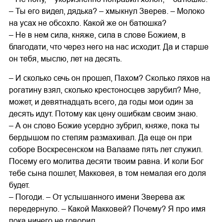
– Ты его видел, дядька? – хмыкнул Зверев. – Молоко
на усах не обсохло. Какой же он батюшка?
– Не в нем сила, княже, сила в слове Божием, в
благодати, что через него на нас исходит. Да и старше
он тебя, мыслю, лет на десять.
– И сколько сечь он прошел, Пахом? Сколько ляхов на
рогатину взял, сколько крестоносцев зарубил? Мне,
может, и девятнадцать всего, да годы мои один за
десять идут. Потому как цену ошибкам своим знаю.
– А он слово Божие усердно зубрил, княже, пока ты
бердышом по степям размахивал. Да еще он при
соборе Воскресенском на Валааме пять лет служил.
Посему его молитва десяти твоим равна. И коли Бог
тебе сына пошлет, Макковея, в том немалая его доля
будет.
– Погоди. – От услышанного имени Зверева аж
передернуло. – Какой Макковей? Почему? Я про имя
пока ничего не говорил.