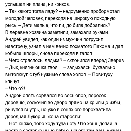
услышал ни плача, ни криков.
– Так какого тогда ляду? – недоуменно пробормотал
молодой человек, переходя на широкую походную
рысь. – Дети малые, что ли, до била добрались?
В деревне хозяина заметили, замахали руками.
Андрей увидел, как один из мужчин потрусил
навстречу, узнал в нем вечно лохматого Пахома и дал
кобыле шпоры, снова переходя в галоп.
– Чего стряслось, дядька? – склонился вперед Зверев.
– Дык, княгинюшка твоя… – задыхаясь, буквально
вытолкнул с губ нужные слова холоп. – Повитуху
кличут…
– Что-о?!
Андрей опять сорвался во весь опор, пересек
деревню, соскочил во дворе прямо на крыльцо избы,
ринулся внутрь, но уже в сенях его перехватила
дородная Лукерья, жена старосты:
– Нет, княже, тебе ходу туда нету. Что хошь делай, а
место в светелке ныне бабье, нечего там вам, мужам,