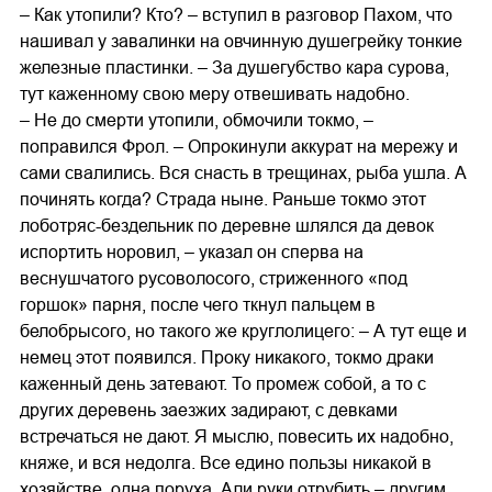
– Как утопили? Кто? – вступил в разговор Пахом, что
нашивал у завалинки на овчинную душегрейку тонкие
железные пластинки. – За душегубство кара сурова,
тут каженному свою меру отвешивать надобно.
– Не до смерти утопили, обмочили токмо, –
поправился Фрол. – Опрокинули аккурат на мережу и
сами свалились. Вся снасть в трещинах, рыба ушла. А
починять когда? Страда ныне. Раньше токмо этот
лоботряс-бездельник по деревне шлялся да девок
испортить норовил, – указал он сперва на
веснушчатого русоволосого, стриженного «под
горшок» парня, после чего ткнул пальцем в
белобрысого, но такого же круглолицего: – А тут еще и
немец этот появился. Проку никакого, токмо драки
каженный день затевают. То промеж собой, а то с
других деревень заезжих задирают, с девками
встречаться не дают. Я мыслю, повесить их надобно,
княже, и вся недолга. Все едино пользы никакой в
хозяйстве, одна поруха. Али руки отрубить – другим