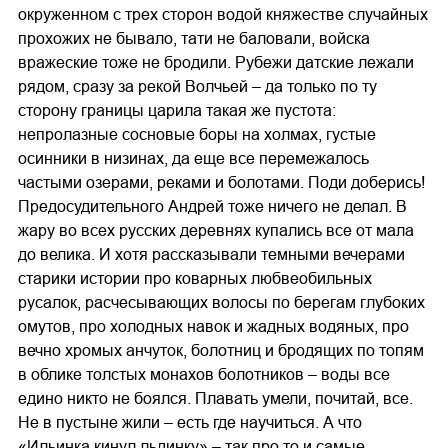
окруженном с трех сторон водой княжестве случайных
прохожих не бывало, тати не баловали, войска
вражеские тоже не бродили. Рубежи датские лежали
рядом, сразу за рекой Волчьей – да только по ту
сторону границы царила такая же пустота:
непролазные сосновые боры на холмах, густые
осинники в низинах, да еще все перемежалось
частыми озерами, реками и болотами. Поди доберись!
Предосудительного Андрей тоже ничего не делал. В
жару во всех русских деревнях купались все от мала
до велика. И хотя рассказывали темными вечерами
старики истории про коварных любвеобильных
русалок, расчесывающих волосы по берегам глубоких
омутов, про холодных навок и жадных водяных, про
вечно хромых анчуток, болотниц и бродящих по топям
в облике толстых монахов болотников – воды все
едино никто не боялся. Плавать умели, почитай, все.
Не в пустыне жили – есть где научиться. А что
«Ильинка кинул льдинку» – так про то и самые