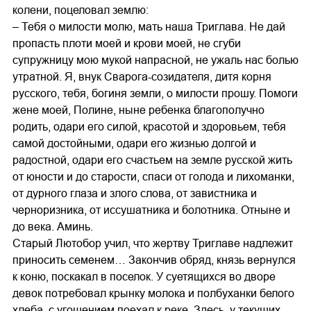
колени, поцеловал землю:
– Тебя о милости молю, мать наша Триглава. Не дай
пропасть плоти моей и крови моей, не сгуби
супружницу мою мукой напрасной, не ужаль нас болью
утратной. Я, внук Сварога-созидателя, дитя корня
русского, тебя, богиня земли, о милости прошу. Помоги
жене моей, Полине, ныне ребенка благополучно
родить, одари его силой, красотой и здоровьем, тебя
самой достойными, одари его жизнью долгой и
радостной, одари его счастьем на земле русской жить
от юности и до старости, спаси от голода и лихоманки,
от дурного глаза и злого слова, от завистника и
черноризника, от иссушатника и болотника. Отныне и
до века. Аминь.
Старый Лютобор учил, что жертву Триглаве надлежит
приносить семенем… Закончив обряд, князь вернулся
к коню, поскакал в поселок. У суетящихся во дворе
девок потребовал крынку молока и полбуханки белого
хлеба, с угощением поехал к реке. Здесь, у текущих