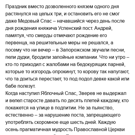
Праздник вместо дозволенного князем одного дня
растянулся на целых три, и остановить его не смог
даже Медовый Спас – начавшийся через день после
дня рождения княжича Успенский пост. Андрей,
памятуя, что смерды отмечают рождение его
первенца, на решительные меры не решался, а
посему что ни вечер – в Запорожском звучали песни,
пели дудки, бродили запойные компании. Что ни утро –
кто-то приходил с жалобами на бедокурящих парней,
которые то изгородь опрокинут, то корову так напугают,
что та доиться перестает, то под подол девке какой или
бабе полезут.
Когда наступил Яблочный Спас, Зверев не выдержал
и велел старосте давать по десять плетей каждому, кто
покажется на улице в подпитии. Не за пьянство,
естественно – за нарушение поста, запрещающего
употреблять скоромное еще шесть дней. Каждую
осень прагматичная мудрость Православной Церкви