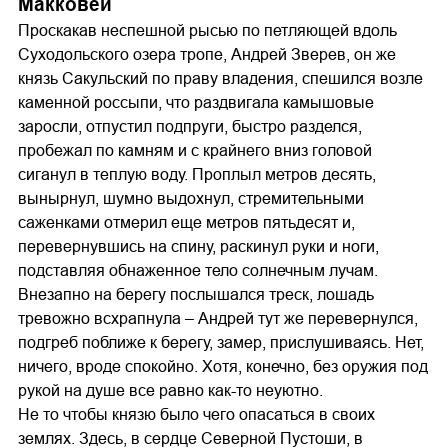
Макковей
Проскакав неспешной рысью по петляющей вдоль
Суходольского озера тропе, Андрей Зверев, он же
князь Сакульский по праву владения, спешился возле
каменной россыпи, что раздвигала камышовые
заросли, отпустил подпруги, быстро разделся,
пробежал по камням и с крайнего вниз головой
сиганул в теплую воду. Проплыл метров десять,
вынырнул, шумно выдохнул, стремительными
саженками отмерил еще метров пятьдесят и,
перевернувшись на спину, раскинул руки и ноги,
подставляя обнаженное тело солнечным лучам.
Внезапно на берегу послышался треск, лошадь
тревожно всхрапнула – Андрей тут же перевернулся,
подгреб поближе к берегу, замер, прислушиваясь. Нет,
ничего, вроде спокойно. Хотя, конечно, без оружия под
рукой на душе все равно как-то неуютно.
Не то чтобы князю было чего опасаться в своих
землях. Здесь, в сердце Северной Пустоши, в