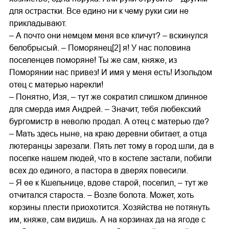
для острастки. Все едино ни к чему руки сии не
прикладывают.
– А почто они немцем меня все кличут? – вскинулся
белобрысый. – Поморянец[2] я! У нас половина
поселенцев поморяне! Ты же сам, княже, из
Поморянии нас привез! И имя у меня есть! Изольдом
отец с матерью нарекли!
– Понятно, Изя, – тут же сократил слишком длинное
для смерда имя Андрей. – Значит, тебя любекский
бургомистр в неволю продал. А отец с матерью где?
– Мать здесь ныне, на краю деревни обитает, а отца
лютеранцы зарезали. Пять лет тому в город шли, да в
поселке нашем людей, что в костеле застали, побили
всех до единого, а пастора в дверях повесили.
– Я ее к Кшельнице, вдове старой, поселил, – тут же
отчитался староста. – Возле болота. Может, хоть
корзины плести приохотится. Хозяйства не потянуть
им, княже, сам видишь. А на корзинах да на ягоде с