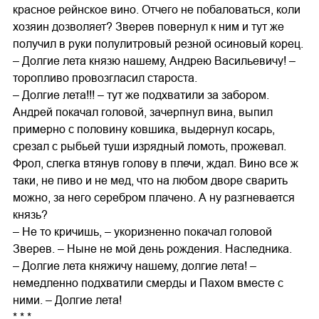
красное рейнское вино. Отчего не побаловаться, коли
хозяин дозволяет? Зверев повернул к ним и тут же
получил в руки полулитровый резной осиновый корец.
– Долгие лета князю нашему, Андрею Васильевичу! –
торопливо провозгласил староста.
– Долгие лета!!! – тут же подхватили за забором.
Андрей покачал головой, зачерпнул вина, выпил
примерно с половину ковшика, выдернул косарь,
срезал с рыбьей туши изрядный ломоть, прожевал.
Фрол, слегка втянув голову в плечи, ждал. Вино все ж
таки, не пиво и не мед, что на любом дворе сварить
можно, за него серебром плачено. А ну разгневается
князь?
– Не то кричишь, – укоризненно покачал головой
Зверев. – Ныне не мой день рождения. Наследника.
– Долгие лета княжичу нашему, долгие лета! –
немедленно подхватили смерды и Пахом вместе с
ними. – Долгие лета!
* * *