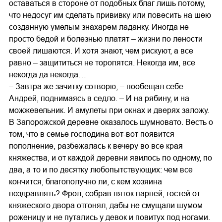
оставаться в стороне от подобных благ лишь потому,
что недосуг им сделать прививку или повесить на шею
созданную умелым знахарем ладанку. Иногда не
просто бедой и болезнью платят – жизни по лености
своей лишаются. И хотя знают, чем рискуют, а все
равно – защититься не торопятся. Некогда им, все
некогда да некогда…
– Завтра же зачитку сотворю, – пообещал себе
Андрей, поднимаясь в седло. – И на рябину, и на
можжевельник. И амулеты при окнах и дверях заложу.
В Запорожской деревне оказалось шумновато. Весть о
том, что в семье господина вот-вот появится
пополнение, разбежалась к вечеру во все края
княжества, и от каждой деревни явилось по одному, по
два, а то и по десятку любопытствующих: чем все
кончится, благополучно ли, с кем хозяина
поздравлять? Фрол, собрав пяток парней, гостей от
княжеского двора отгонял, дабы не смущали шумом
роженицу и не путались у девок и повитух под ногами.