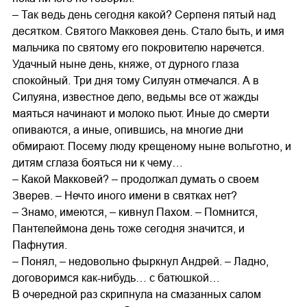
– Так ведь день сегодня какой? Серпеня пятый над
десятком. Святого Макковея день. Стало быть, и имя
мальчика по святому его покровителю наречется.
Удачный ныне день, княже, от дурного глаза
спокойный. Три дня тому Силуян отмечался. А в
Силуяна, известное дело, ведьмы все от жажды
маяться начинают и молоко пьют. Иные до смерти
опиваются, а иные, опившись, на многие дни
обмирают. Посему люду крещеному ныне вольготно, и
дитям сглаза бояться ни к чему…
– Какой Макковей? – продолжал думать о своем
Зверев. – Нечто иного имени в святках нет?
– Знамо, имеются, – кивнул Пахом. – Помнится,
Пантелеймона день тоже сегодня значится, и
Пафнутия.
– Понял, – недовольно фыркнул Андрей. – Ладно,
договоримся как-нибудь… с батюшкой…
В очередной раз скрипнула на смазанных салом