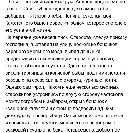
– Спи, – погладил жену по руке Андрей, поцеловал ее
в лоб. – Спи. – И неожиданно для самого себя
добавил: – Я люблю тебя, Полина, суженая моя.
Кажется, это было первое «люблю», которое слетело с
его уст в этой жизни.
На деревне уже веселились. Староста, следуя приказу
господина, выставил на улицу несколько бочонков
вареного хмельного меда, выбил донышки,
предоставив всем желающим черпать угощение,
сколько заблагорассудится. Здесь же, на заборе,
висели гирлянды из копченой рыбы, под ними лежали
розовые на срезе свиные окорока, куриные полти.
Однако сам Фрол, Пахом и еще несколько местных
старожилов устроились по другую сторону частокола,
между погребом и амбаром, открыв бочонок с
квашеной капустой и скромно подвесив над ним
двухпудовую белорыбицу. Запивку они тоже черпали
из бочонка – но заметно меньшего по размерам, с
восковой печатью на боку. Петерсемена, добротное