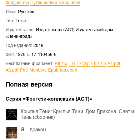
Колдовство
Путешествия в прошлое
Язык:
Русский
Тип:
Текст
Издательство:
Издательство АСТ, Издательский дом
«Ленинград»
Год издания:
2018
ISBN:
978-5-17-110456-6
Бесплатный фрагмент:
rtf.zip
txt
txt.zip
fb2.zip
a4.pdf
a6.pdf
fb3
mobi.prc
epub
ios.epub
Полная версия
Cерия «
Фэнтези-коллекция (АСТ)
»
Крылья Тени: Крылья Тени. Дом Дракона. Свет и
Тень (сборник)
Я – дракон