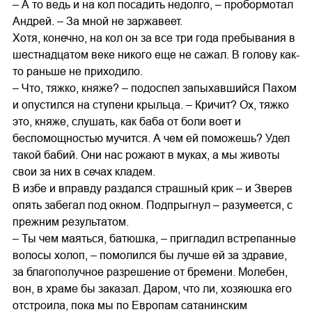
– А то ведь и на кол посадить недолго, – пробормотал
Андрей. – За мной не заржавеет.
Хотя, конечно, на кол он за все три года пребывания в
шестнадцатом веке никого еще не сажал. В голову как-
то раньше не приходило.
– Что, тяжко, княже? – подоспел запыхавшийся Пахом
и опустился на ступени крыльца. – Кричит? Ох, тяжко
это, княже, слушать, как баба от боли воет и
беспомощностью мучится. А чем ей поможешь? Удел
такой бабий. Они нас рожают в муках, а мы животы
свои за них в сечах кладем.
В избе и вправду раздался страшный крик – и Зверев
опять забегал под окном. Подпрыгнул – разумеется, с
прежним результатом.
– Ты чем маяться, батюшка, – пригладил встрепанные
волосы холоп, – помолился бы лучше ей за здравие,
за благополучное разрешение от бремени. Молебен,
вон, в храме бы заказал. Даром, что ли, хозяюшка его
отстроила, пока мы по Европам сатанинским