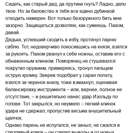
Сидеть, как старый дед, да прутики гнуть? Ладно, дело
твое. Но за баловство я тебя все едино дубинкой
отходить намерен. Вот только безоружного бить мне
зазорно. Защищаться дозволяю, как сумеешь. Пахом,
давай.
Дядька, успевший сходить в избу, протянул парню
саблю. Тот, недоверчиво покосившись на князя, взялся
за рукоять. Пахом рванул к себе ножны, оставив его с
обнаженным клинком. Поморянец не стушевался:
покрутил оружием, примеряясь, тронул пальцем
острую кромку. Зверев подобрал у сарая лопату,
взялся за черенок внизу, тоже взмахнул, оценивая
балансировку инструмента – или, вернее, полное ее
отсутствие, – и решительно нанес удар Изольду по
голове. Тот закрылся, но неумело – легкий клинок
удара не сдержал, пропустив весьма внушительный
щелчок.
Однако парень не испугался, не заныл, не сжался в
слезливый комок – он сделал выводы и от новых