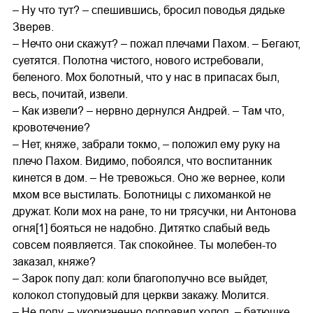
– Ну что тут? – спешившись, бросил поводья дядьке
Зверев.
– Нечто они скажут? – пожал плечами Пахом. – Бегают,
суетятся. Полотна чистого, нового истребовали,
беленого. Мох болотный, что у нас в припасах был,
весь, почитай, извели.
– Как извели? – нервно дернулся Андрей. – Там что,
кровотечение?
– Нет, княже, забрали токмо, – положил ему руку на
плечо Пахом. Видимо, побоялся, что воспитанник
кинется в дом. – Не тревожься. Оно же вернее, коли
мхом все выстилать. Болотницы с лихоманкой не
дружат. Коли мох на ране, то ни трясучки, ни Антонова
огня[1] бояться не надобно. Дитятко слабый ведь
совсем появляется. Так спокойнее. Ты молебен-то
заказал, княже?
– Зарок попу дал: коли благополучно все выйдет,
колокол стопудовый для церкви закажу. Молится.
– Не попу, – укоризненно поправил холоп, – батюшке.