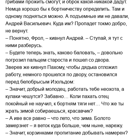
грибами прожить смогут, и оброк какой-никакой дадут.
Немца хорошо бы к бортничеству определить. Там и
одному подняться можно. А подъемные им не давали,
Андрей Васильевич. Куда им? Пропадет токмо добро,
не вернут.
– Понятно, Фрол, – кивнул Андрей. – Ступай, я тут с
ними разберусь.
– Будете теперь знать, каково баловать, – довольно
погрозил пальцем староста и пошел со двора.
Зверев же кивнул Пахому, чтобы дядька отложил
работу, немного прошелся по двору, остановился
перед белобрысым Изольдом:
– Значит, добрый молодец, работать тебе неохота, а
кулаки чешутся? Забавно… Коли пахать отец
покойный не научил, к бортням тяги нет… Что же ты
жрать зимой собираешься, красавчик?
– А иве все равно – что лето, что зима. Болото
замерзнет – я веток куда больше, чем ныне, нарежу.
– Значит, корзинками пропитание добывать намерен?