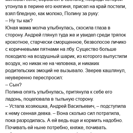
утонула в перине его княгиня, присел на край постели,
взял бледную, как молоко, Полину за руку:
– Ну ты как?
Юная мама молча улыбнулась, скосила глаза в
сторону. Андрей глянул туда же и увидел среди тряпок
крохотное, старчески сморщенное, безволосое личико
с коричневыми пятнами на лбу. Существо больше
походило на воздушный шарик, из которого выпустили
воздух, но никак не на человека, и никаких
родительских эмоций не вызывало. Зверев кашлянул,
неуверенно переспросил:
– Сын?
Полина опять улыбнулась, притянула к себе его
ладонь, поцеловала в тыльную сторону.
– Устала хозяюшка, Андрей Васильевич, – подступила
к нему сенная девка. – Вона сколько сил потратила,
пока разродилась. А ей ведь еще и кормить надобно.
Почивать ей ныне потребно, княже, почивать.