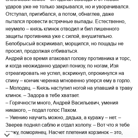
ударов уже не только закрывался, но и уворачивался.
Отступал, пригибался, а потом, обнаглев, даже
пытался провести встречные выпады. Естественно,
неумело – князь клинок отводил и бил лишенного
защиты противника уже с силой, внушительно.
Белобрысый вскрикивал, морщился, но пощады не
просил, продолжая отбиваться.
Андрей все время атаковал голову противника и торс,
и когда неожиданно ударил понизу, по ногам, Изя
отреагировать не успел, вскрикнул, опрокинулся на
спину – кончик черенка мгновенно уперся ему в горло.
– Молодец. – Князь наступил ногой на упавший в траву
клинок. – Задора в тебе хватает.
– Горячности много, Андрей Васильевич, умения
никакого, – подал голос Пахом.
– Умению научить можно, дядька, а куражу – нет. –
Зверев поднял саблю и отдал холопу. – Вот что я тебе
скажу, поморянец. Насчет плетения корзинок – это,