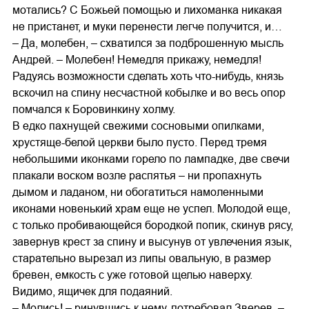
мотались? С Божьей помощью и лихоманка никакая
не пристанет, и муки перенести легче получится, и…
– Да, молебен, – схватился за подброшенную мысль
Андрей. – Молебен! Немедля прикажу, немедля!
Радуясь возможности сделать хоть что-нибудь, князь
вскочил на спину несчастной кобылке и во весь опор
помчался к Боровинкину холму.
В едко пахнущей свежими сосновыми опилками,
хрустяще-белой церкви было пусто. Перед тремя
небольшими иконками горело по лампадке, две свечи
плакали воском возле распятья – ни пропахнуть
дымом и ладаном, ни обогатиться намоленными
иконами новенький храм еще не успел. Молодой еще,
с только пробивающейся бородкой попик, скинув рясу,
завернув крест за спину и высунув от увлечения язык,
старательно вырезал из липы овальную, в размер
бревен, емкость с уже готовой щелью наверху.
Видимо, ящичек для подаяний.
– Молись! – ринувшись к нему, потребовал Зверев. –