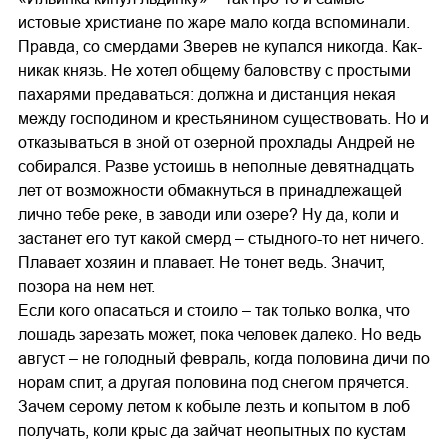
истовые христиане по жаре мало когда вспоминали.
Правда, со смердами Зверев не купался никогда. Как-
никак князь. Не хотел общему баловству с простыми
пахарями предаваться: должна и дистанция некая
между господином и крестьянином существовать. Но и
отказываться в зной от озерной прохлады Андрей не
собирался. Разве устоишь в неполные девятнадцать
лет от возможности обмакнуться в принадлежащей
лично тебе реке, в заводи или озере? Ну да, коли и
застанет его тут какой смерд – стыдного-то нет ничего.
Плавает хозяин и плавает. Не тонет ведь. Значит,
позора на нем нет.
Если кого опасаться и стоило – так только волка, что
лошадь зарезать может, пока человек далеко. Но ведь
август – не голодный февраль, когда половина дичи по
норам спит, а другая половина под снегом прячется.
Зачем серому летом к кобыле лезть и копытом в лоб
получать, коли крыс да зайчат неопытных по кустам