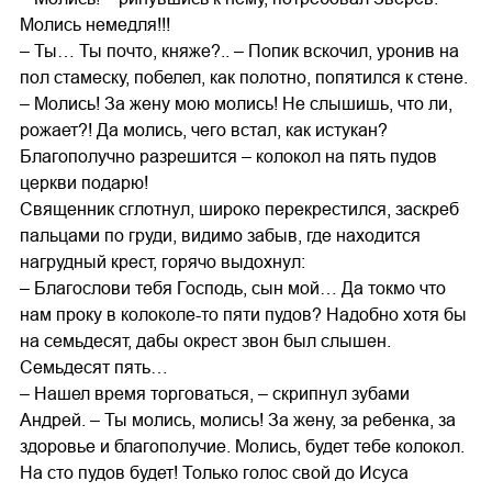
Молись немедля!!!
– Ты… Ты почто, княже?.. – Попик вскочил, уронив на
пол стамеску, побелел, как полотно, попятился к стене.
– Молись! За жену мою молись! Не слышишь, что ли,
рожает?! Да молись, чего встал, как истукан?
Благополучно разрешится – колокол на пять пудов
церкви подарю!
Священник сглотнул, широко перекрестился, заскреб
пальцами по груди, видимо забыв, где находится
нагрудный крест, горячо выдохнул:
– Благослови тебя Господь, сын мой… Да токмо что
нам проку в колоколе-то пяти пудов? Надобно хотя бы
на семьдесят, дабы окрест звон был слышен.
Семьдесят пять…
– Нашел время торговаться, – скрипнул зубами
Андрей. – Ты молись, молись! За жену, за ребенка, за
здоровье и благополучие. Молись, будет тебе колокол.
На сто пудов будет! Только голос свой до Исуса