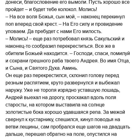
донеси, благословение его вымоли. Пусть хорошо все
пройдет – и будет тебе колокол. Молись!
– На все воля Божья, сын мой, – наконец перекинул
поп вперед свой крест. – На Его силу и провидение
уповаем. Да пребудет с нами Его милость.
– Молись! – еще раз потребовал князь Сакульский и
наконец-то сообразил перекреститься. Все же в
обители Божьей находится. – Господи, спаси, помилуй
и сохрани грешного раба твоего Андрея. Во имя Отца,
и Сына, и Святого Духа. Аминь.
Он еще раз перекрестился, склонил голову перед
резным распятием, круто развернулся и выбежал
наружу. Уже не торопя изрядно уставшую лошадь,
Андрей выехал на дорогу, проскакал вдоль поля
старосты, на котором выставила на солнце
золотистые бока хорошо удавшаяся репа. За межой
свернул к кустарнику, спешился, кинул поводья на
ветви лещины, сам пробрался еще шагов на двадцать
дальше, перешел обратно на поле, опустился на