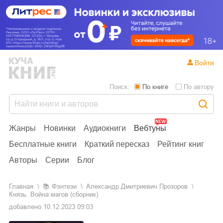
Войти
Поиск:
По книге
По автору
Жанры
Новинки
Аудиокниги
Вебтуны
Бесплатные книги
Краткий пересказ
Рейтинг книг
Авторы
Серии
Блог
Главная
📚
фэнтези
Александр Дмитриевич Прозоров
Князь. Война магов (сборник)
добавлено
10.12.2023 09:03